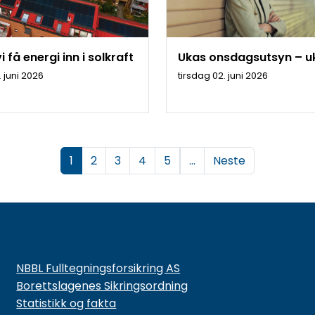
vi få energi inn i solkraft
Ukas onsdagsutsyn – u
 juni 2026
tirsdag 02. juni 2026
(
1
2
3
4
5
...
Neste
c
u
r
r
e
n
NBBL Fulltegningsforsikring AS
t
Borettslagenes Sikringsordning
)
Statistikk og fakta