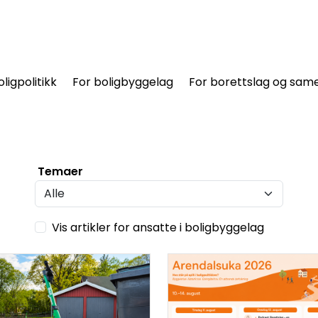
oligpolitikk
For boligbyggelag
For borettslag og same
Temaer
Vis artikler for ansatte i boligbyggelag