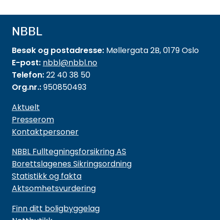
NBBL
Besøk og postadresse:
Møllergata 2B, 0179 Oslo
E-post:
nbbl@nbbl.no
Telefon:
22 40 38 50
Org.nr.:
950850493
Aktuelt
Presserom
Kontaktpersoner
NBBL Fulltegningsforsikring AS
Borettslagenes Sikringsordning
Statistikk og fakta
Aktsomhetsvurdering
Finn ditt boligbyggelag