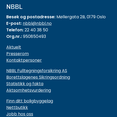
NBBL
Besøk og postadresse:
Møllergata 2B, 0179 Oslo
E-post:
nbbl@nbbl.no
Telefon:
22 40 38 50
Org.nr.:
950850493
Aktuelt
Presserom
Kontaktpersoner
NBBL Fulltegningsforsikring AS
Borettslagenes Sikringsordning
Statistikk og fakta
Aktsomhetsvurdering
Finn ditt boligbyggelag
Nettbutikk
Jobb hos oss