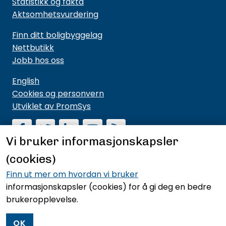
Statistikk og fakta
Aktsomhetsvurdering
Finn ditt boligbyggelag
Nettbutikk
Jobb hos oss
English
Cookies og personvern
Utviklet av PromSys
Vi bruker informasjonskapsler
(cookies)
Motta nyhetsbrev fra NBBL
Hold deg oppdatert på hva vi driver med og hva vi
Finn ut mer om hvordan vi bruker
mener noe om.
informasjonskapsler (cookies)
for å gi deg en bedre
brukeropplevelse.
Meld deg på nyhetsbrevet
OK