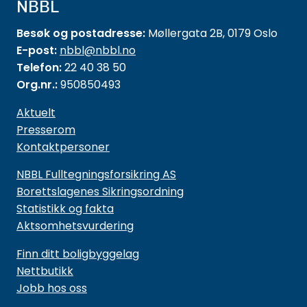
NBBL
Besøk og postadresse:
Møllergata 2B, 0179 Oslo
E-post:
nbbl@nbbl.no
Telefon:
22 40 38 50
Org.nr.:
950850493
Aktuelt
Presserom
Kontaktpersoner
NBBL Fulltegningsforsikring AS
Borettslagenes Sikringsordning
Statistikk og fakta
Aktsomhetsvurdering
Finn ditt boligbyggelag
Nettbutikk
Jobb hos oss