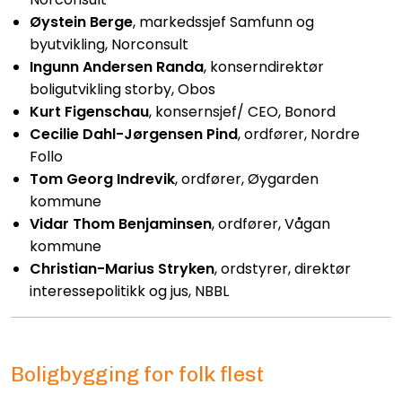
Øystein Berge
, markedssjef Samfunn og
byutvikling, Norconsult
Ingunn Andersen Randa
, k
onserndirektør
boligutvikling storby, Obos
Kurt Figenschau
, k
onsernsjef/ CEO, Bonord
Cecilie Dahl-Jørgensen Pind
, o
rdfører, Nordre
Follo
Tom Georg Indrevik
, ordfører, Øygarden
kommune
Vidar Thom Benjaminsen
, ordfører, Vågan
kommune
Christian-Marius Stryken
, ordstyrer, direktør
interessepolitikk og jus, NBBL
Boligbygging for folk flest