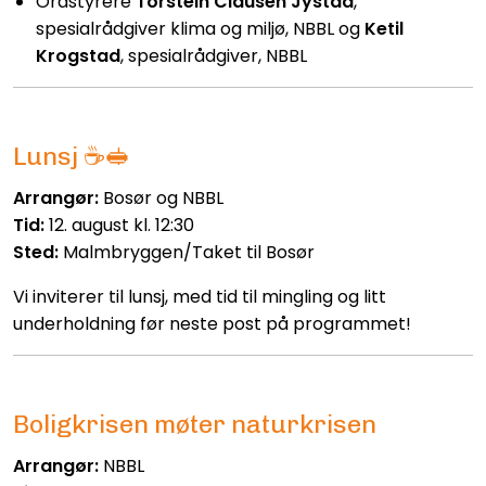
Ordstyrere
Torstein Clausen Jystad
,
spesialrådgiver klima og miljø, NBBL og
Ketil
Krogstad
, spesialrådgiver, NBBL
Lunsj ☕🥪
Arrangør:
Bosør og NBBL
Tid:
12. august kl. 12:30
Sted:
Malmbryggen/Taket til Bosør
Vi inviterer til lunsj, med tid til mingling og litt
underholdning før neste post på programmet!
Boligkrisen møter naturkrisen
Arrangør:
NBBL