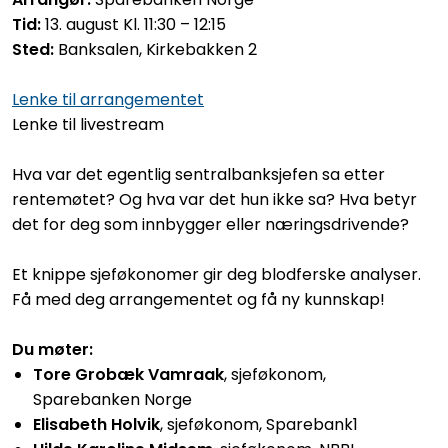
Tid:
13. august Kl. 11:30 – 12:15
Sted:
Banksalen,
Kirkebakken 2
Lenke til arrangementet
Lenke til livestream
Hva var det egentlig sentralbanksjefen sa etter
rentemøtet? Og hva var det hun ikke sa? Hva betyr
det for deg som innbygger eller næringsdrivende?
Et knippe sjeføkonomer gir deg blodferske analyser.
Få med deg arrangementet og få ny kunnskap!
Du møter:
Tore Grobæk Vamraak
, s
jeføkonom,
Sparebanken Norge
Elisabeth Holvik
, s
jeføkonom, Sparebank1