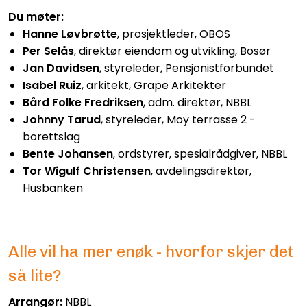
Du møter:
Hanne Løvbrøtte
, prosjektleder, OBOS
Per Selås
, direktør eiendom og utvikling, Bosør
Jan Davidsen
, styreleder, Pensjonistforbundet
Isabel Ruiz
, arkitekt, Grape Arkitekter
Bård Folke Fredriksen
, adm. direktør, NBBL
Johnny Tarud
, styreleder, Moy terrasse 2 -
borettslag
Bente Johansen
, ordstyrer, spesialrådgiver, NBBL
Tor Wigulf Christensen
, avdelingsdirektør,
Husbanken
Alle vil ha mer enøk - hvorfor skjer det
så lite?
Arrangør:
NBBL