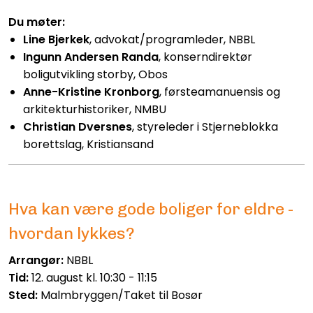
Du møter:
Line Bjerkek
, a
dvokat/programleder, NBBL
Ingunn Andersen Randa
, konserndirektør
boligutvikling storby, Obos
Anne-Kristine Kronborg
, førsteamanuensis og
arkitekturhistoriker, NMBU
Christian Dversnes
, styreleder i Stjerneblokka
borettslag, Kristiansand
Hva kan være gode boliger for eldre -
hvordan lykkes?
Arrangør:
NBBL
Tid:
12. august kl. 10:30 - 11:15
Sted:
Malmbryggen/Taket til Bosør