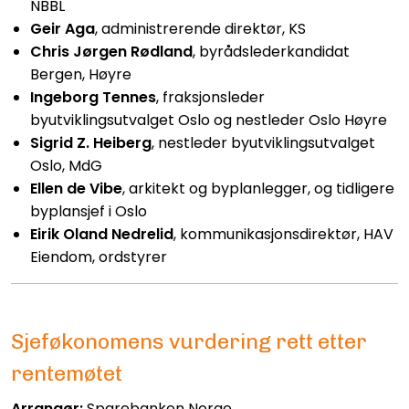
NBBL
Geir Aga
, administrerende direktør, KS
Chris Jørgen Rødland
, byrådslederkandidat
Bergen, Høyre
Ingeborg Tennes
, fraksjonsleder
byutviklingsutvalget Oslo og nestleder Oslo Høyre
Sigrid Z. Heiberg
, nestleder byutviklingsutvalget
Oslo, MdG
Ellen de Vibe
,
arkitekt og byplanlegger, og tidligere
byplansjef i Oslo
Eirik Oland Nedrelid
,
kommunikasjonsdirektør, HAV
Eiendom, ordstyrer
Sjeføkonomens vurdering rett etter
rentemøtet
Arrangør:
Sparebanken Norge