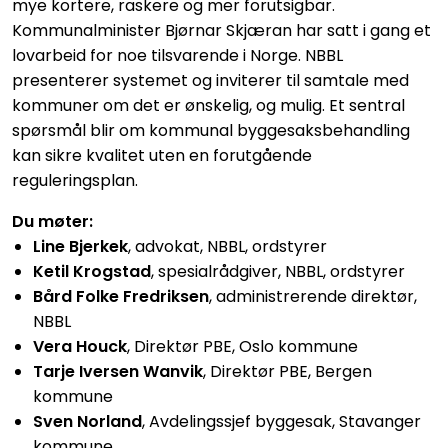
mye kortere, raskere og mer forutsigbar.
Kommunalminister Bjørnar Skjæran har satt i gang et
lovarbeid for noe tilsvarende i Norge. NBBL
presenterer systemet og inviterer til samtale med
kommuner om det er ønskelig, og mulig. Et sentral
spørsmål blir om kommunal byggesaksbehandling
kan sikre kvalitet uten en forutgående
reguleringsplan.
Du møter:
Line Bjerkek
, advokat, NBBL, ordstyrer
Ketil Krogstad
,
spesialrådgiver, NBBL, ordstyrer
Bård Folke Fredriksen
, a
dministrerende direktør,
NBBL
Vera Houck
,
Direktør PBE, Oslo kommune
Tarje Iversen Wanvik
,
Direktør PBE, Bergen
kommune
Sven Norland
,
Avdelingssjef byggesak, Stavanger
kommune