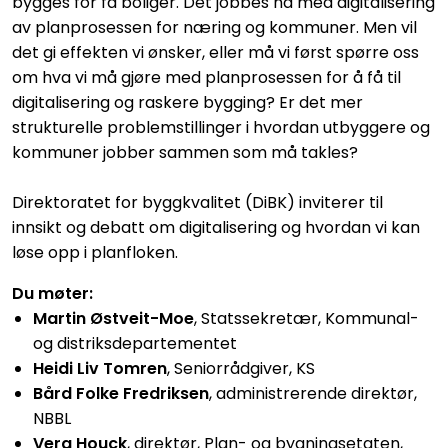
bygges for få boliger. Det jobbes nå med digitalisering
av planprosessen for næring og kommuner. Men vil
det gi effekten vi ønsker, eller må vi først spørre oss
om hva vi må gjøre med planprosessen for å få til
digitalisering og raskere bygging? Er det mer
strukturelle problemstillinger i hvordan utbyggere og
kommuner jobber sammen som må takles?
Direktoratet for byggkvalitet (DiBK) inviterer til
innsikt og debatt om digitalisering og hvordan vi kan
løse opp i planfloken.
Du møter:
Martin Østveit-Moe
,
Statssekretær, Kommunal-
og distriksdepartementet
Heidi Liv Tomren
,
Seniorrådgiver, KS
Bård Folke Fredriksen
, administrerende direktør,
NBBL
Vera Houck
, d
irektør, Plan- og bygningsetaten,