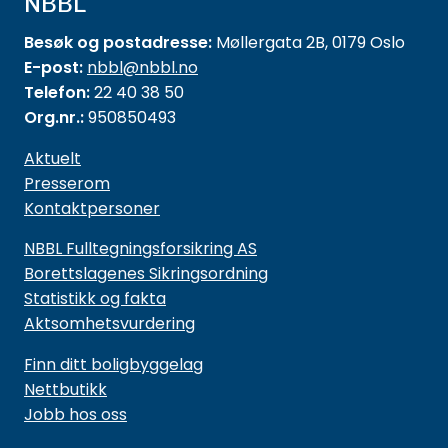
NBBL
Besøk og postadresse:
Møllergata 2B, 0179 Oslo
E-post:
nbbl@nbbl.no
Telefon:
22 40 38 50
Org.nr.:
950850493
Aktuelt
Presserom
Kontaktpersoner
NBBL Fulltegningsforsikring AS
Borettslagenes Sikringsordning
Statistikk og fakta
Aktsomhetsvurdering
Finn ditt boligbyggelag
Nettbutikk
Jobb hos oss