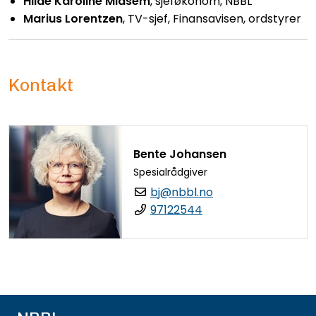
Hilde Karoline Midsem
, s
jeføkonom, NBBL
Marius Lorentzen
, TV-sjef, Finansavisen, ordstyrer
Kontakt
Bente Johansen
Spesialrådgiver
bj@nbbl.no
97122544