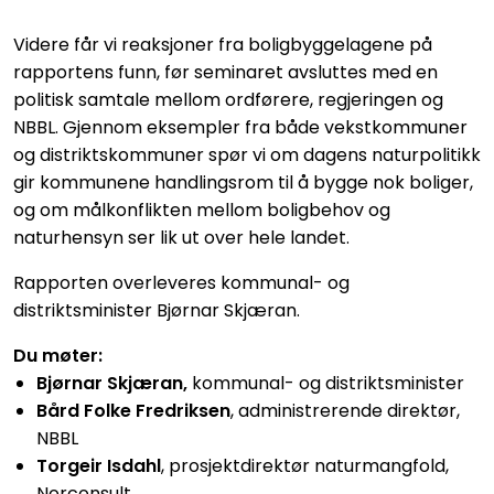
Videre får vi reaksjoner fra boligbyggelagene på
rapportens funn, før seminaret avsluttes med en
politisk samtale mellom ordførere, regjeringen og
NBBL. Gjennom eksempler fra både vekstkommuner
og distriktskommuner spør vi om dagens naturpolitikk
gir kommunene handlingsrom til å bygge nok boliger,
og om målkonflikten mellom boligbehov og
naturhensyn ser lik ut over hele landet.
Rapporten overleveres kommunal- og
distriktsminister Bjørnar Skjæran.
Du møter:
Bjørnar Skjæran,
kommunal- og distriktsminister
Bård Folke Fredriksen
, a
dministrerende direktør,
NBBL
Torgeir Isdahl
, p
rosjektdirektør naturmangfold,
Norconsult