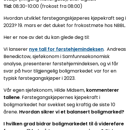
Tid:
08:30-10:00 (frokost fra 08:00)
Hvordan utviklet førstegangskjøperes kjøpekraft seg i
2023? 19. mars er det duket for frokostmøte hos NBBL.
Her er noe av det du kan glede deg til:
Vi lanserer
nye tall for førstehjemindeksen
. Andreas
Benedictow, sjeføkonom i Samfunnsøkonomisk
analyse, presenterer førstehjemindeksen, og vi får
svar på hvor tilgjengelig boligmarkedet var for en
typisk førstegangskjøper i 2023.
Vår egen sjeføkonom, Hilde Midsem,
kommenterer
tallene
. Førstegangskjøpernes kjøpekraft i
boligmarkedet har svekket seg kraftig de siste 10
årene.
Hvordan sikrer vi et balansert boligmarked?
I hvilken grad bidrar boligmarkedet til å videreføre