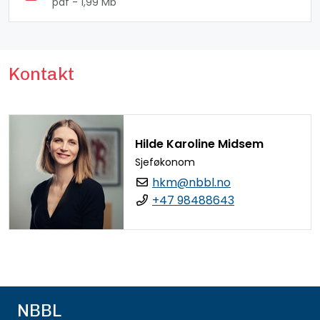
pdf - 1,99 Mb
Kontakt
Hilde Karoline Midsem
Sjeføkonom
hkm@nbbl.no
+47 98488643
NBBL