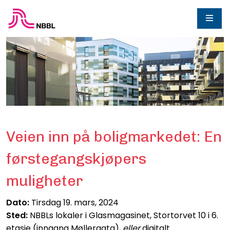
Veien inn på boligmarkedet: En
førstegangskjøpers
muligheter
Dato:
Tirsdag 19. mars, 2024
Sted:
NBBLs lokaler i Glasmagasinet, Stortorvet 10 i 6.
etasje (inngang Møllergata),
eller
digitalt