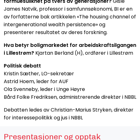
formuesulikhet på tvers av generasjoner?
Gisle
James Natvik, professor i samfunnsøkonomi, BI er en
av forfatterne bak artikkelen «The housing channel of
intergenerational wealth persistence» og
presenterer resultatet av deres forskning.
Hva betyr boligmarkedet for arbeidskraftsilgangen
i Lillestrøm?
Kjartan Berland (H), ordfører i Lillestrøm
Politisk debatt
Kristin Sæther, LO-sekretær
Astrid Hoem, leder for AUF
Ola Svenneby, leder i Unge Høyre
Bård Folke Fredriksen, administrerende direktør i NBBL
Debatten ledes av Christian-Marius Stryken, direktør
for interessepolitikk og jus i NBBL
Presentasjoner og opptak