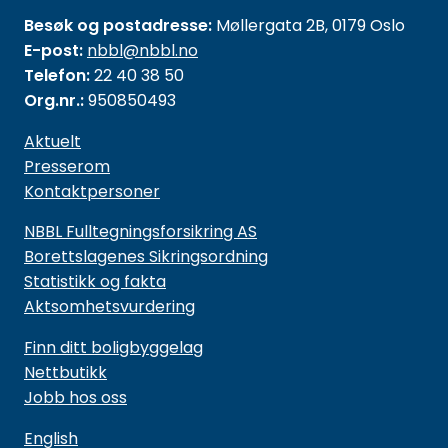
Besøk og postadresse:
Møllergata 2B, 0179 Oslo
E-post:
nbbl@nbbl.no
Telefon:
22 40 38 50
Org.nr.:
950850493
Aktuelt
Presserom
Kontaktpersoner
NBBL Fulltegningsforsikring AS
Borettslagenes Sikringsordning
Statistikk og fakta
Aktsomhetsvurdering
Finn ditt boligbyggelag
Nettbutikk
Jobb hos oss
English