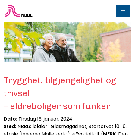
Trygghet, tilgjengelighet og
trivsel
– eldreboliger som funker
Dato:
Tirsdag 16. januar, 2024
Sted:
NBBLs lolaler i Glasmagasinet, Stortorvet 10 i 6.
etasje (inngang Møllergata),
eller
digitalt (
MERK
: Den