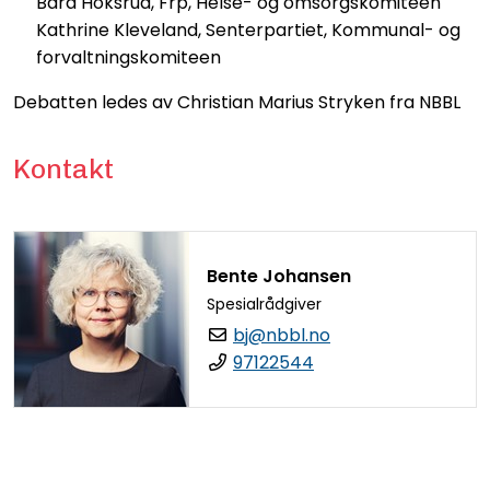
Bård Hoksrud, Frp, Helse- og omsorgskomiteen
Kathrine Kleveland, Senterpartiet, Kommunal- og
forvaltningskomiteen
Debatten ledes av Christian Marius Stryken fra NBBL
Kontakt
Bente Johansen
Spesialrådgiver
bj@nbbl.no
97122544