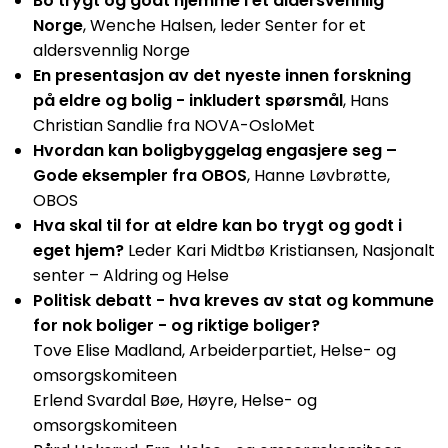
Bo trygt og godt hjemme i et aldersvennlig
Norge
, Wenche Halsen, leder Senter for et
aldersvennlig Norge
En presentasjon av det nyeste innen forskning
på eldre og bolig - inkludert spørsmål
, Hans
Christian Sandlie fra NOVA-OsloMet
Hvordan kan boligbyggelag engasjere seg –
Gode eksempler fra OBOS
, Hanne Løvbrøtte,
OBOS
Hva skal til for at eldre kan bo trygt og godt i
eget hjem?
Leder Kari Midtbø Kristiansen, Nasjonalt
senter – Aldring og Helse
Politisk debatt - hva kreves av stat og kommune
for nok boliger - og riktige boliger?
Tove Elise Madland, Arbeiderpartiet, Helse- og
omsorgskomiteen
Erlend Svardal Bøe, Høyre, Helse- og
omsorgskomiteen