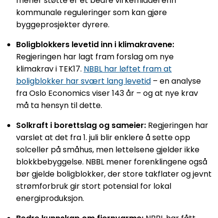
mener støtte er et bedre virkemiddel enn
kommunale reguleringer som kan gjøre
byggeprosjekter dyrere.
Boligblokkers levetid inn i klimakravene:
Regjeringen har lagt fram forslag om nye
klimakrav i TEK17.
NBBL har løftet fram at
boligblokker har svært lang levetid
– en analyse
fra Oslo Economics viser 143 år – og at nye krav
må ta hensyn til dette.
Solkraft i borettslag og sameier:
Regjeringen har
varslet at det fra 1. juli blir enklere å sette opp
solceller på småhus, men lettelsene gjelder ikke
blokkbebyggelse. NBBL mener forenklingene også
bør gjelde boligblokker, der store takflater og jevnt
strømforbruk gir stort potensial for lokal
energiproduksjon.