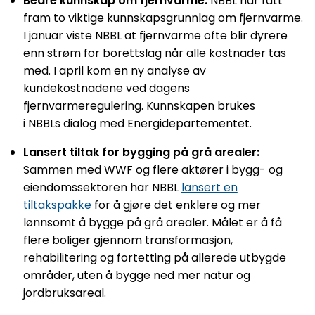
Bedre kunnskap om fjernvarme:
NBBL har fått
fram to viktige kunnskapsgrunnlag om fjernvarme.
I januar viste NBBL at fjernvarme ofte blir dyrere
enn strøm for borettslag når alle kostnader tas
med. I april kom en ny analyse av
kundekostnadene ved dagens
fjernvarmeregulering. Kunnskapen brukes
i NBBLs dialog med Energidepartementet.
Lansert tiltak for bygging på grå arealer:
Sammen med WWF og flere aktører i bygg- og
eiendomssektoren har NBBL
lansert en
tiltakspakke
for å gjøre det enklere og mer
lønnsomt å bygge på grå arealer. Målet er å få
flere boliger gjennom transformasjon,
rehabilitering og fortetting på allerede utbygde
områder, uten å bygge ned mer natur og
jordbruksareal.