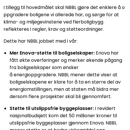
I tillegg til hovedmålet skal NBBL gjøre det enklere å o
ppgradere boligene vi allerede har, og sørge for at
klima- og miljøgevinstene ved flerboligbygg
reflekteres i regler, krav og støtteordninger.
Dette har NBBL jobbet med i vår:
Mer Enova-støtte til boligselskaper:
Enova har
fått økte overføringer og merker økende pågang
fra boligselskaper som ønsker
å energioppgradere. NBBL mener dette viser at
boligselskapene er klare for å ta en større del av
energiomstillingen, men at staten må bidra mer
dersom flere prosjekter skal bli gjennomført.
Støtte til utslippsfrie byggeplasser:
I revidert
nasjonalbudsjett kom det 50 millioner kroner til
utslippsfrie byggeplasser gjennom Enova. NBBL