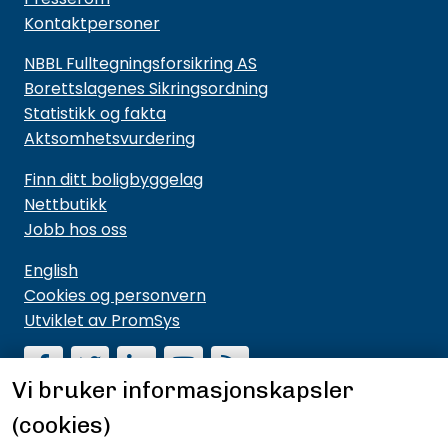
Kontaktpersoner
NBBL Fulltegningsforsikring AS
Borettslagenes Sikringsordning
Statistikk og fakta
Aktsomhetsvurdering
Finn ditt boligbyggelag
Nettbutikk
Jobb hos oss
English
Cookies og personvern
Utviklet av PromSys
Vi bruker informasjonskapsler
(cookies)
Motta nyhetsbrev fra NBBL