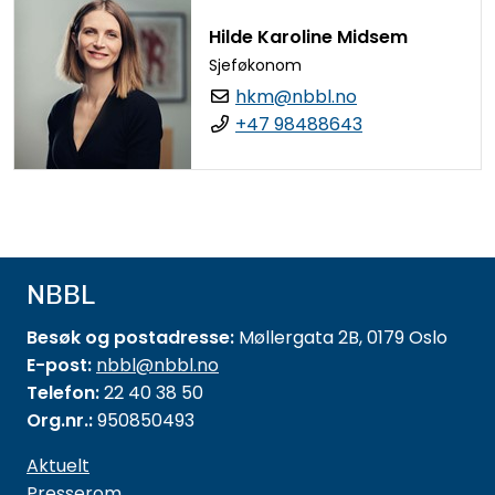
Hilde Karoline Midsem
Sjeføkonom
hkm@nbbl.no
+47 98488643
NBBL
Besøk og postadresse:
Møllergata 2B, 0179 Oslo
E-post:
nbbl@nbbl.no
Telefon:
22 40 38 50
Org.nr.:
950850493
Aktuelt
Presserom