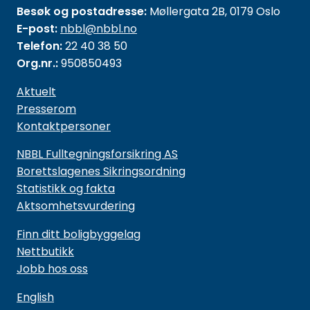
Besøk og postadresse:
Møllergata 2B, 0179 Oslo
E-post:
nbbl@nbbl.no
Telefon:
22 40 38 50
Org.nr.:
950850493
Aktuelt
Presserom
Kontaktpersoner
NBBL Fulltegningsforsikring AS
Borettslagenes Sikringsordning
Statistikk og fakta
Aktsomhetsvurdering
Finn ditt boligbyggelag
Nettbutikk
Jobb hos oss
English