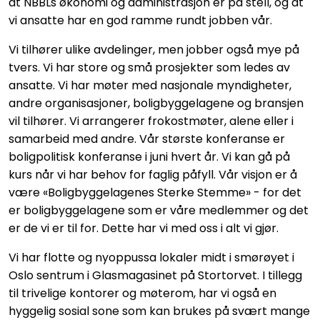
at NBBLs økonomi og administrasjon er på stell, og at
vi ansatte har en god ramme rundt jobben vår.
Vi tilhører ulike avdelinger, men jobber også mye på
tvers. Vi har store og små prosjekter som ledes av
ansatte. Vi har møter med nasjonale myndigheter,
andre organisasjoner, boligbyggelagene og bransjen
vil tilhører. Vi arrangerer frokostmøter, alene eller i
samarbeid med andre. Vår største konferanse er
boligpolitisk konferanse i juni hvert år. Vi kan gå på
kurs når vi har behov for faglig påfyll. Vår visjon er å
være «Boligbyggelagenes Sterke Stemme» - for det
er boligbyggelagene som er våre medlemmer og det
er de vi er til for. Dette har vi med oss i alt vi gjør.
Vi har flotte og nyoppussa lokaler midt i smørøyet i
Oslo sentrum i Glasmagasinet på Stortorvet. I tillegg
til trivelige kontorer og møterom, har vi også en
hyggelig sosial sone som kan brukes på svært mange