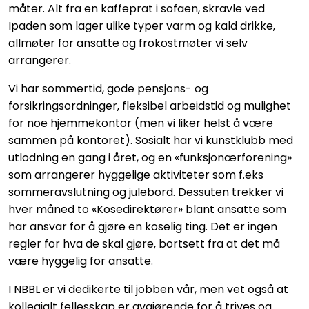
måter. Alt fra en kaffeprat i sofaen, skravle ved
Ipaden som lager ulike typer varm og kald drikke,
allmøter for ansatte og frokostmøter vi selv
arrangerer.
Vi har sommertid, gode pensjons- og
forsikringsordninger, fleksibel arbeidstid og mulighet
for noe hjemmekontor (men vi liker helst å være
sammen på kontoret). Sosialt har vi kunstklubb med
utlodning en gang i året, og en «funksjonærforening»
som arrangerer hyggelige aktiviteter som f.eks
sommeravslutning og julebord. Dessuten trekker vi
hver måned to «Kosedirektører» blant ansatte som
har ansvar for å gjøre en koselig ting. Det er ingen
regler for hva de skal gjøre, bortsett fra at det må
være hyggelig for ansatte.
I NBBL er vi dedikerte til jobben vår, men vet også at
kollegialt fellesskap er avgjørende for å trives og