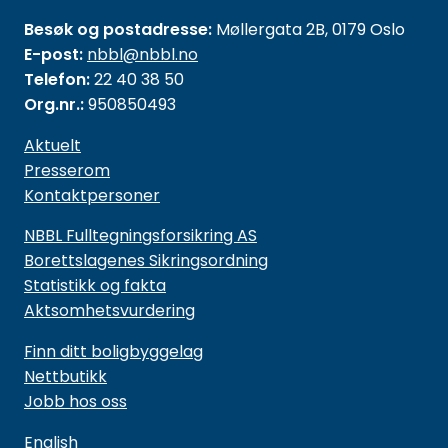
Besøk og postadresse:
Møllergata 2B, 0179 Oslo
E-post:
nbbl@nbbl.no
Telefon:
22 40 38 50
Org.nr.:
950850493
Aktuelt
Presserom
Kontaktpersoner
NBBL Fulltegningsforsikring AS
Borettslagenes Sikringsordning
Statistikk og fakta
Aktsomhetsvurdering
Finn ditt boligbyggelag
Nettbutikk
Jobb hos oss
English