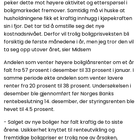
peker dette mot høyere aktivitet og etterspørsel i
boligmarkedet fremover. Samtidig må vi huske at
husholdningene fikk et kraftig innhugg i kjøpekraften
sin i fjor. Det tar tid å omstille seg det nye
kostnadsnivået. Derfor vil trolig boligprisveksten bli
forsiktig de første månedene i år, men jeg tror den vil
ta seg opp utover året, sier Midsem
Andelen som venter høyere boliglånsrenter om et år
falt fra 57 prosent i desember til 33 prosent i januar. I
samme periode økte andelen som venter lavere
renter fra 20 prosent til 38 prosent. Undersøkelsen i
desember ble gjennomført før Norges Banks
rentebeslutning 14. desember, der styringsrenten ble
hevet til 4.5 prosent.
- Salget av nye boliger har falt kraftig de to siste
årene. Usikkerhet knyttet til renteutvikling og
fremtidige boligpriser er trolig noe av årsaken,