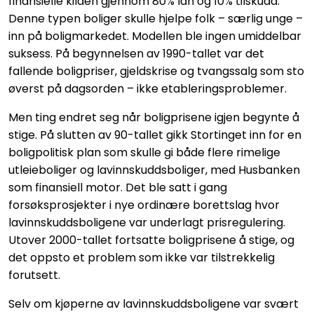
finansielle kilden gjennom 80% lån og 10% tilskudd.
Denne typen boliger skulle hjelpe folk – særlig unge –
inn på boligmarkedet. Modellen ble ingen umiddelbar
suksess. På begynnelsen av 1990-tallet var det
fallende boligpriser, gjeldskrise og tvangssalg som sto
øverst på dagsorden – ikke etableringsproblemer.
Men ting endret seg når boligprisene igjen begynte å
stige. På slutten av 90-tallet gikk Stortinget inn for en
boligpolitisk plan som skulle gi både flere rimelige
utleieboliger og lavinnskuddsboliger, med Husbanken
som finansiell motor. Det ble satt i gang
forsøksprosjekter i nye ordinære borettslag hvor
lavinnskuddsboligene var underlagt prisregulering.
Utover 2000-tallet fortsatte boligprisene å stige, og
det oppsto et problem som ikke var tilstrekkelig
forutsett.
Selv om kjøperne av lavinnskuddsboligene var svært