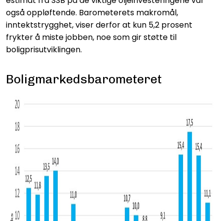
estimat fra SSB på de viktige oljeinvesteringene var
også oppløftende. Barometerets makromål,
inntektstrygghet, viser derfor at kun 5,2 prosent
frykter å miste jobben, noe som gir støtte til
boligprisutviklingen.
Boligmarkedsbarometeret