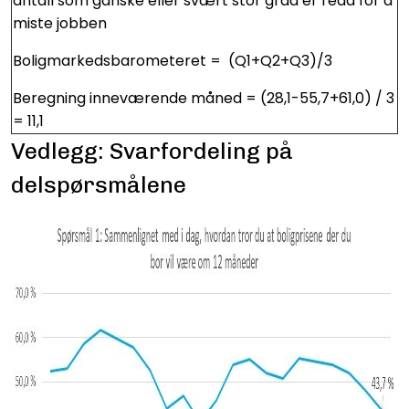
antall som ganske eller svært stor grad er redd for å
miste jobben
Boligmarkedsbarometeret = (Q1+Q2+Q3)/3
Beregning inneværende måned = (28,1-55,7+61,0) / 3
= 11,1
Vedlegg: Svarfordeling på
delspørsmålene