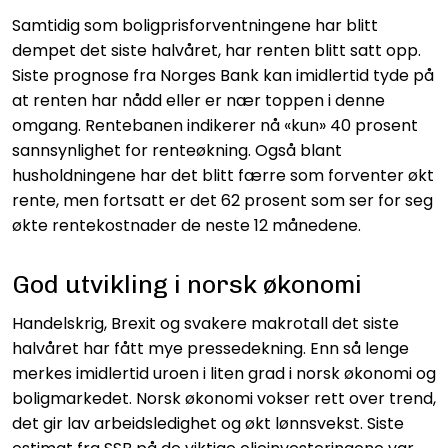
Samtidig som boligprisforventningene har blitt
dempet det siste halvåret, har renten blitt satt opp.
Siste prognose fra Norges Bank kan imidlertid tyde på
at renten har nådd eller er nær toppen i denne
omgang. Rentebanen indikerer nå «kun» 40 prosent
sannsynlighet for renteøkning. Også blant
husholdningene har det blitt færre som forventer økt
rente, men fortsatt er det 62 prosent som ser for seg
økte rentekostnader de neste 12 månedene.
God utvikling i norsk økonomi
Handelskrig, Brexit og svakere makrotall det siste
halvåret har fått mye pressedekning. Enn så lenge
merkes imidlertid uroen i liten grad i norsk økonomi og
boligmarkedet. Norsk økonomi vokser rett over trend,
det gir lav arbeidsledighet og økt lønnsvekst. Siste