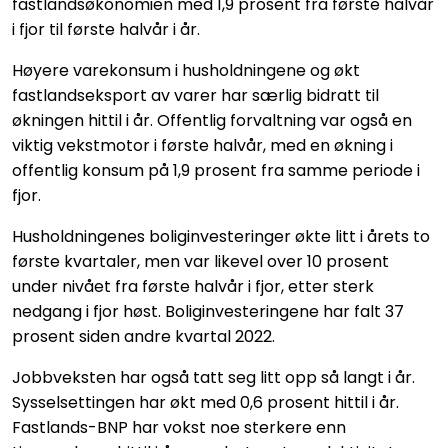
fastlandsøkonomien med 1,9 prosent fra første halvår
i fjor til første halvår i år.
Høyere varekonsum i husholdningene og økt
fastlandseksport av varer har særlig bidratt til
økningen hittil i år. Offentlig forvaltning var også en
viktig vekstmotor i første halvår, med en økning i
offentlig konsum på 1,9 prosent fra samme periode i
fjor.
Husholdningenes boliginvesteringer økte litt i årets to
første kvartaler, men var likevel over 10 prosent
under nivået fra første halvår i fjor, etter sterk
nedgang i fjor høst. Boliginvesteringene har falt 37
prosent siden andre kvartal 2022.
Jobbveksten har også tatt seg litt opp så langt i år.
Sysselsettingen har økt med 0,6 prosent hittil i år.
Fastlands-BNP har vokst noe sterkere enn