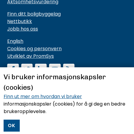
Aktsomhetsvurdering
Finn ditt boligbyggelag
Nettbutikk
Jobb hos oss
English
Cookies og personvern
Utviklet av PromSys
Vi bruker informasjonskapsler
(cookies)
Motta nyhetsbrev fra NBBL
Hold deg oppdatert på hva vi driver med og hva vi
Finn ut mer om hvordan vi bruker
mener noe om.
informasjonskapsler (cookies)
for å gi deg en bedre
brukeropplevelse.
Meld deg på nyhetsbrevet
OK