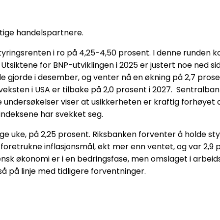
iktige handelspartnere.
yringsrenten i ro på 4,25-4,50 prosent. I denne runden
siktene for BNP-utviklingen i 2025 er justert noe ned side
de gjorde i desember, og venter nå en økning på 2,7 prosen
isveksten i USA er tilbake på 2,0 prosent i 2027. Sentral
 undersøkelser viser at usikkerheten er kraftig forhøyet de
sindeksene har svekket seg.
rige uke, på 2,25 prosent. Riksbanken forventer å holde s
retrukne inflasjonsmål, økt mer enn ventet, og var 2,9 p
ensk økonomi er i en bedringsfase, men omslaget i arbei
å på linje med tidligere forventninger.