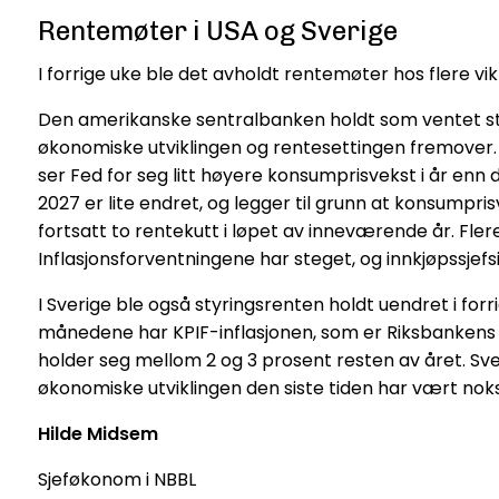
Rentemøter i USA og Sverige
I forrige uke ble det avholdt rentemøter hos flere v
Den amerikanske sentralbanken holdt som ventet st
økonomiske utviklingen og rentesettingen fremover. Ut
ser Fed for seg litt høyere konsumprisvekst i år enn 
2027 er lite endret, og legger til grunn at konsumpr
fortsatt to rentekutt i løpet av inneværende år. Flere
Inflasjonsforventningene har steget, og innkjøpssjef
I Sverige ble også styringsrenten holdt uendret i for
månedene har KPIF-inflasjonen, som er Riksbankens fo
holder seg mellom 2 og 3 prosent resten av året. Sv
økonomiske utviklingen den siste tiden har vært noks
Hilde Midsem
Sjeføkonom i NBBL