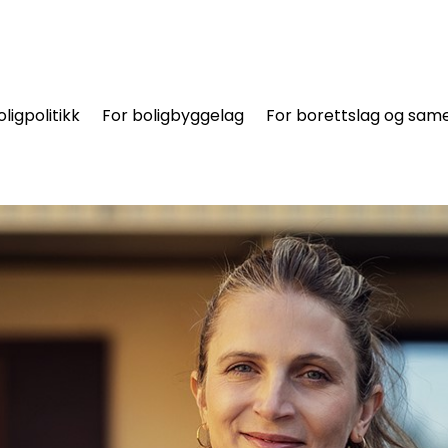
oligpolitikk
For boligbyggelag
For borettslag og same