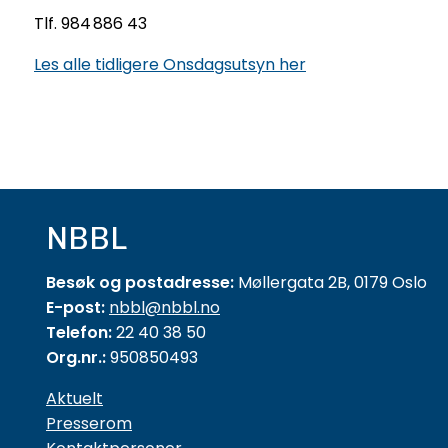
Tlf. 984 886 43
Les alle tidligere Onsdagsutsyn her
NBBL
Besøk og postadresse:
Møllergata 2B, 0179 Oslo
E-post:
nbbl@nbbl.no
Telefon:
22 40 38 50
Org.nr.:
950850493
Aktuelt
Presserom