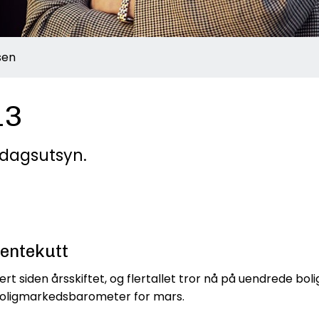
sen
13
sdagsutsyn.
rentekutt
rt siden årsskiftet, og flertallet tror nå på uendrede 
s Boligmarkedsbarometer for mars.