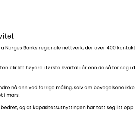
vitet
 fra Norges Banks regionale nettverk, der over 400 konta
 blir litt høyere i første kvartal i år enn de så for seg 
dre nå enn ved forrige måling, selv om bevegelsene ikke e
t i mars.
ret, og at kapasitetsutnyttingen har tatt seg litt opp fra