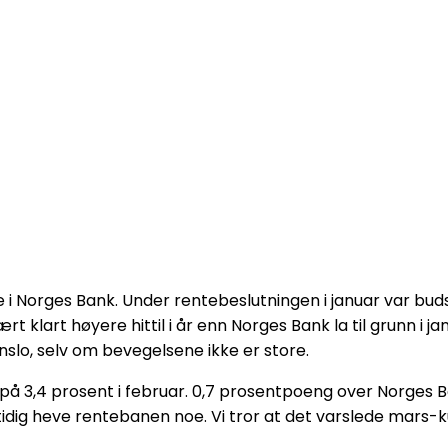
i Norges Bank. Under rentebeslutningen i januar var budsk
t klart høyere hittil i år enn Norges Bank la til grunn i j
anslo, selv om bevegelsene ikke er store.
3,4 prosent i februar. 0,7 prosentpoeng over Norges Ban
dig heve rentebanen noe. Vi tror at det varslede mars-ku