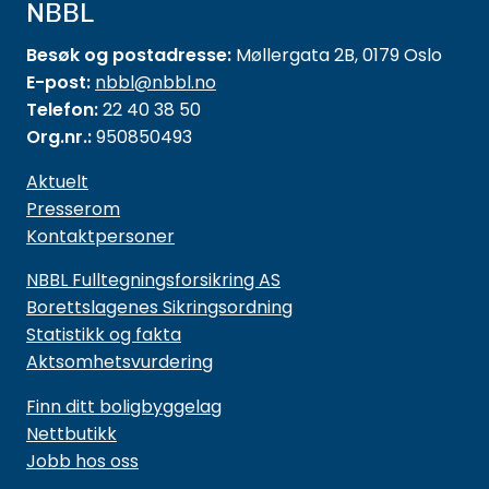
NBBL
Besøk og postadresse:
Møllergata 2B, 0179 Oslo
E-post:
nbbl@nbbl.no
Telefon:
22 40 38 50
Org.nr.:
950850493
Aktuelt
Presserom
Kontaktpersoner
NBBL Fulltegningsforsikring AS
Borettslagenes Sikringsordning
Statistikk og fakta
Aktsomhetsvurdering
Finn ditt boligbyggelag
Nettbutikk
Jobb hos oss