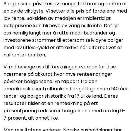
Boligprisene påvirkes av mange faktorer og renten er
en av de viktigste. Vi setter alle pris på fordelene med
lav rente. Baksiden av medaljen er imidlertid at
boligprisene kan bli høye av varig nullrente. Det gir
oss nemlig langt mer å rutte med i budrunder og
investorene strømmer til ettersom selv dyre boliger
med lav utleie-yield er attraktivt når alternativet er
nullrente i banken.
Vi må bevege oss til forskningens verden for å se
nærmere på akkurat hvor mye renteendringer
påvirker boligprisene. En rapport fra den
amerikanske sentralbanken har gått gjennom 140 års
rente- og boligprishistorikk fra 17 ulike land. Deres
resultater tilsier at en renteøkning på ett
prosentpoeng reduserer boligprisene med om lag 6-
7 prosent, alt annet like.
Men resultatene varierer. Norske husholdninger har