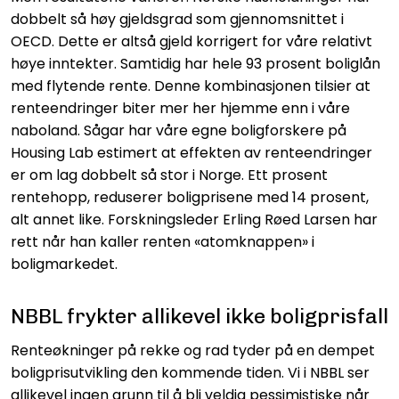
dobbelt så høy gjeldsgrad som gjennomsnittet i
OECD. Dette er altså gjeld korrigert for våre relativt
høye inntekter. Samtidig har hele 93 prosent boliglån
med flytende rente. Denne kombinasjonen tilsier at
renteendringer biter mer her hjemme enn i våre
naboland. Sågar har våre egne boligforskere på
Housing Lab estimert at effekten av renteendringer
er om lag dobbelt så stor i Norge. Ett prosent
rentehopp, reduserer boligprisene med 14 prosent,
alt annet like. Forskningsleder Erling Røed Larsen har
rett når han kaller renten «atomknappen» i
boligmarkedet.
NBBL frykter allikevel ikke boligprisfall
Renteøkninger på rekke og rad tyder på en dempet
boligprisutvikling den kommende tiden. Vi i NBBL ser
allikevel ingen grunn til å bli veldig pessimistiske når