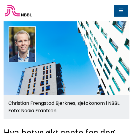
Christian Frengstad Bjerknes, sjeføkonom i NBBL.
Foto: Nadia Frantsen
Hva betyr økt rente for deg