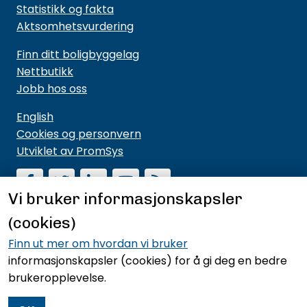
Statistikk og fakta
Aktsomhetsvurdering
Finn ditt boligbyggelag
Nettbutikk
Jobb hos oss
English
Cookies og personvern
Utviklet av PromSys
Vi bruker informasjonskapsler
(cookies)
Motta nyhetsbrev fra NBBL
Hold deg oppdatert på hva vi driver med og hva vi
Finn ut mer om hvordan vi bruker
mener noe om.
informasjonskapsler (cookies)
for å gi deg en bedre
brukeropplevelse.
Meld deg på nyhetsbrevet