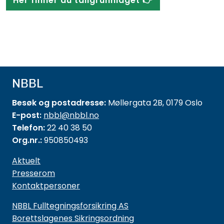
Her finner du tallgrunnlaget 👉
NBBL
Besøk og postadresse:
Møllergata 2B, 0179 Oslo
E-post:
nbbl@nbbl.no
Telefon:
22 40 38 50
Org.nr.:
950850493
Aktuelt
Presserom
Kontaktpersoner
NBBL Fulltegningsforsikring AS
Borettslagenes Sikringsordning