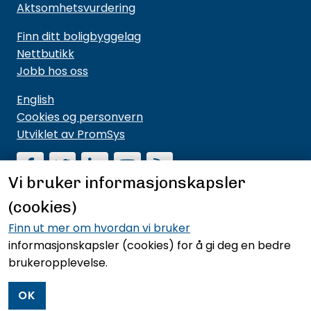
Aktsomhetsvurdering
Finn ditt boligbyggelag
Nettbutikk
Jobb hos oss
English
Cookies og personvern
Utviklet av PromSys
Vi bruker informasjonskapsler
(cookies)
Motta nyhetsbrev fra NBBL
Hold deg oppdatert på hva vi driver med og hva vi
Finn ut mer om hvordan vi bruker
mener noe om.
informasjonskapsler (cookies)
for å gi deg en bedre
brukeropplevelse.
Meld deg på nyhetsbrevet
OK