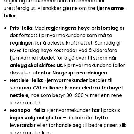
regler og småsummer som til sammen slår
urettferdig ut. Vi snakker gjerne om tre
fjernvarme-
feller
:
Pris-fella
: Med
regjeringens høye prisforslag
er
det fortsatt fjernvarmekundene som må ta
regningen for å avlaste kraftnettet. Samtidig gir
NVEs forslag høye kostnader ved å videreføre
fjernvarme i stedet for å gå over til strøm
når
anlegg skal skiftes ut
. Fjernvarmekundene faller
dessuten
utenfor Norgespris-ordningen
.
Nettleie-fella
: Fjernvarmekunder betaler til
sammen
720 millioner kroner ekstra i forhøyet
nettleie
, noe som betyr 30–200 % mer enn rene
strømkunder.
Monopol-fella
: Fjernvarmekunder har i praksis
ingen valgmuligheter
– de kan ikke bytte
leverandør eller forhandle seg til bedre priser, slik
strømkunder kan.