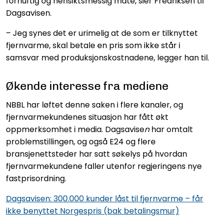
fornuftig og hensiktsmessig måte, sier Fredriksen til
Dagsavisen.
– Jeg synes det er urimelig at de som er tilknyttet
fjernvarme, skal betale en pris som ikke står i
samsvar med produksjonskostnadene, legger han til.
Økende interesse fra mediene
NBBL har løftet denne saken i flere kanaler, og
fjernvarmekundenes situasjon har fått økt
oppmerksomhet i media. Dagsavise
n
har omtalt
problemstillingen, og også E24 og flere
bransjenettsteder har satt søkelys på hvordan
fjernvarmekundene faller utenfor regjeringens nye
fastprisordning.
Dagsavisen: 300.000 kunder låst til fjernvarme – får
ikke benyttet Norgespris (bak betalingsmur)