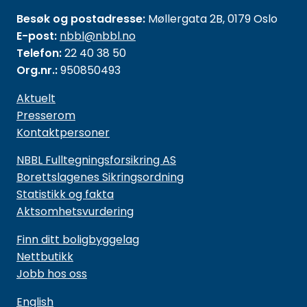
Besøk og postadresse:
Møllergata 2B, 0179 Oslo
E-post:
nbbl@nbbl.no
Telefon:
22 40 38 50
Org.nr.:
950850493
Aktuelt
Presserom
Kontaktpersoner
NBBL Fulltegningsforsikring AS
Borettslagenes Sikringsordning
Statistikk og fakta
Aktsomhetsvurdering
Finn ditt boligbyggelag
Nettbutikk
Jobb hos oss
English