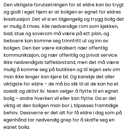
Den viktigste forutsetningen for at eldre kan bo trygt
og godt i eget hjem er at boligen er egnet for eldres
livssituasjon. Det vil si en tilgjengelig og trygg bolig det
er mulig å trives. Alle nødvendige rom som kjøkken,
bad, stue og soverom må være på ett plan, og
beboere kan komme seg trinnfritt ut og inn av
boligen. Den bør være lokalisert nær offentlig
kommunikasjon, og nær offentlig og privat service.
Ikke nødvendigvis tøffelavstand, men det må være
mulig å komme seg på butikken og til legen selv om
man ikke lenger kan kjøre bil. Og kanskje det aller
viktigste for eldre – de må bo slik til at de kan ha et
sosialt og aktivt liv. Noen velger å flytte til en egnet
bolig – andre hverken vil eller kan flytte. Da er det
viktig at den boligen man bor i, tilpasses framtidige
behov. Dessverre er det alt for få eldre i dag som på
egenhånd tar nødvendig grep for å skaffe seg en
egnet bolig.