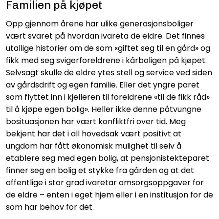
Familien på kjøpet
Opp gjennom årene har ulike generasjonsboliger
vært svaret på hvordan ivareta de eldre. Det finnes
utallige historier om de som «giftet seg til en gård» og
fikk med seg svigerforeldrene i kårboligen på kjøpet.
Selvsagt skulle de eldre ytes stell og service ved siden
av gårdsdrift og egen familie. Eller det yngre paret
som flyttet inn i kjelleren til foreldrene «til de fikk råd»
til å kjøpe egen bolig». Heller ikke denne påtvungne
bosituasjonen har vært konfliktfri over tid. Meg
bekjent har det i all hovedsak vært positivt at
ungdom har fått økonomisk mulighet til selv å
etablere seg med egen bolig, at pensjonistekteparet
finner seg en bolig et stykke fra gården og at det
offentlige i stor grad ivaretar omsorgsoppgaver for
de eldre – enten i eget hjem eller i en institusjon for de
som har behov for det.