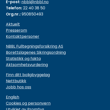
E-post:
nbbl@nbbl.no
Telefon:
22 40 38 50
Org.nr.:
950850493
Aktuelt
Presserom
Kontaktpersoner
NBBL Fulltegningsforsikring AS
Borettslagenes Sikringsordning
Statistikk og fakta
Aktsomhetsvurdering
Finn ditt boligbyggelag
Nettbutikk
Jobb hos oss
English
Cookies og personvern
Utviklet av PromSys