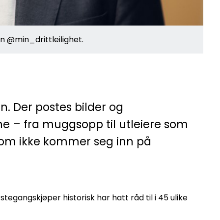
n @min_drittleilighet.
n. Der postes bilder og
erne – fra muggsopp til utleiere som
 som ikke kommer seg inn på
gangskjøper historisk har hatt råd til i 45 ulike