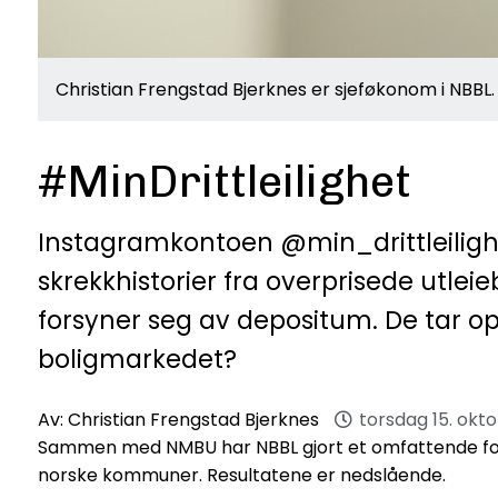
Christian Frengstad Bjerknes er sjeføkonom i NBBL
#MinDrittleilighet
Instagramkontoen @min_drittleilighet
skrekkhistorier fra overprisede utlei
forsyner seg av depositum. De tar o
boligmarkedet?
Av:
Christian Frengstad Bjerknes
torsdag 15. okt
Sammen med NMBU har NBBL gjort et omfattende forskni
norske kommuner. Resultatene er nedslående.