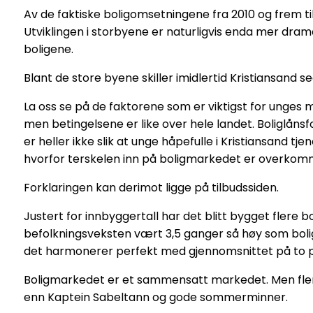
Av de faktiske boligomsetningene fra 2010 og frem til
Utviklingen i storbyene er naturligvis enda mer dram
boligene.
Blant de store byene skiller imidlertid Kristiansand s
La oss se på de faktorene som er viktigst for unges m
men betingelsene er like over hele landet. Boliglåns
er heller ikke slik at unge håpefulle i Kristiansand t
hvorfor terskelen inn på boligmarkedet er overkomme
Forklaringen kan derimot ligge på tilbudssiden.
Justert for innbyggertall har det blitt bygget flere b
befolkningsveksten vært 3,5 ganger så høy som bolig
det harmonerer perfekt med gjennomsnittet på to p
Boligmarkedet er et sammensatt markedet. Men flere bo
enn Kaptein Sabeltann og gode sommerminner.