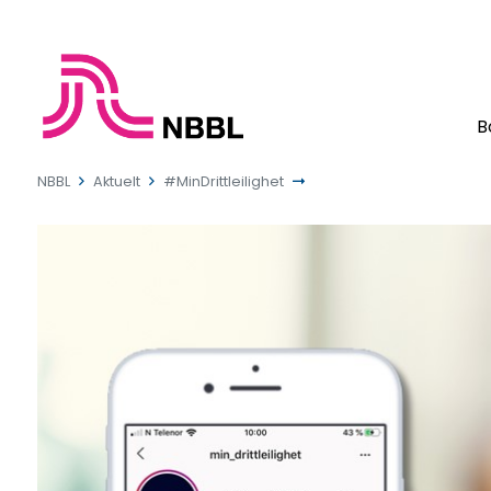
B
NBBL
Aktuelt
#MinDrittleilighet