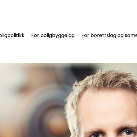
oligpolitikk
For boligbyggelag
For borettslag og same