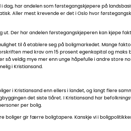
 i dag, har andelen som førstegangskjøpere på landsbasis ha
atisk. Aller mest krevende er det i Oslo hvor førstegangs
eg ut. Der har andelen førstegangskjøperen kan kjøpe faktis
ulighet til å etablere seg på boligmarkedet. Mange faktor
forskriften med krav om 15 prosent egenkapital og maks be
jener så veldig mye mer enn unge håpefulle i andre store n
lig i Kristiansand.
oliger i Kristiansand enn ellers i landet, og langt flere 
byggingen det siste tiåret. I Kristiansand har befolkni
ersoner per bolig.
liger gir færre boligtapere. Kanskje vi i boligpolitikken