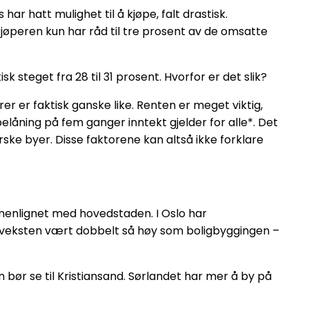
r hatt mulighet til å kjøpe, falt drastisk.
kjøperen kun har råd til tre prosent av de omsatte
k steget fra 28 til 31 prosent. Hvorfor er det slik?
er er faktisk ganske like. Renten er meget viktig,
låning på fem ganger inntekt gjelder for alle*. Det
orske byer. Disse faktorene kan altså ikke forklare
sammenlignet med hovedstaden. I Oslo har
ngsveksten vært dobbelt så høy som boligbyggingen –
 bør se til Kristiansand. Sørlandet har mer å by på