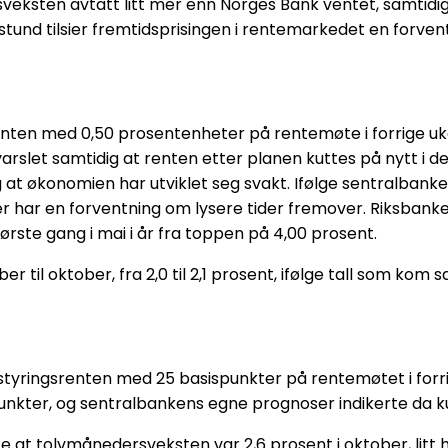
veksten avtatt litt mer enn Norges Bank ventet, samtidig
e stund tilsier fremtidsprisingen i rentemarkedet en forve
nten med 0,50 prosentenheter på rentemøte i forrige uke,
varslet samtidig at renten etter planen kuttes på nytt i 
at økonomien har utviklet seg svakt. Ifølge sentralbanken e
r har en forventning om lysere tider fremover. Riksbanke
ørste gang i mai i år fra toppen på 4,00 prosent.
ber til oktober, fra 2,0 til 2,1 prosent, ifølge tall som
ringsrenten med 25 basispunkter på rentemøtet i forrige 
nkter, og sentralbankens egne prognoser indikerte da k
ste at tolvmånedersveksten var 2,6 prosent i oktober, lit