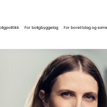
oligpolitikk
For boligbyggelag
For borettslag og same