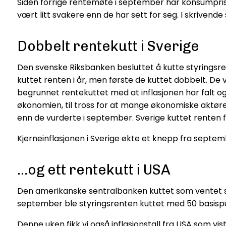
Siden forrige rentemøte i september har konsumpris
vært litt svakere enn de har sett for seg. I skrivend
Dobbelt rentekutt i Sverige
Den svenske Riksbanken besluttet å kutte styringsre
kuttet renten i år, men første de kuttet dobbelt. De 
begrunnet rentekuttet med at inflasjonen har falt og 
økonomien, til tross for at mange økonomiske aktøre
enn de vurderte i september. Sverige kuttet renten f
Kjerneinflasjonen i Sverige økte et knepp fra septem
…og ett rentekutt i USA
Den amerikanske sentralbanken kuttet som ventet sty
september ble styringsrenten kuttet med 50 basispu
Denne uken fikk vi også inflasjonstall fra USA som vi