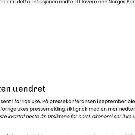
ate enn dette. Inflasjonen endte litt lavere enn Norges Ba
ten uendret
ent i forrige uke. På pressekonferansen i september ble d
 forrige ukes pressemelding, riktignok med en mer nedton
te kvartal neste år. Utsiktene for norsk økonomi ser ikke u