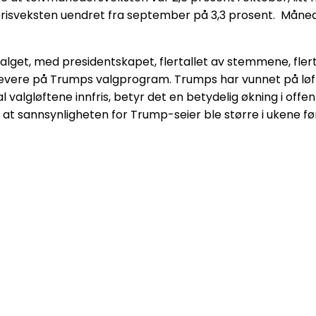
prisveksten uendret fra september på 3,3 prosent. Måne
valget, med presidentskapet, flertallet av stemmene, flert
å levere på Trumps valgprogram. Trumps har vunnet på løft
l valgløftene innfris, betyr det en betydelig økning i off
at sannsynligheten for Trump-seier ble større i ukene før 