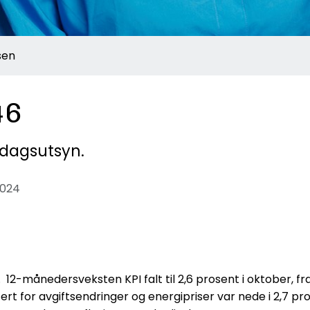
sen
46
sdagsutsyn.
2024
12-månedersveksten KPI falt til 2,6 prosent i oktober, f
rt for avgiftsendringer og energipriser var nede i 2,7 pro