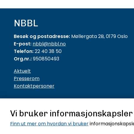
NBBL
Besøk og postadresse:
Møllergata 2B, 0179 Oslo
E-post:
nbbl@nbbl.no
Telefon:
22 40 38 50
Org.nr.:
950850493
Aktuelt
Presserom
Kontaktpersoner
Vi bruker informasjonskapsler
Finn ut mer om hvordan vi bruker
informasjonskapsle