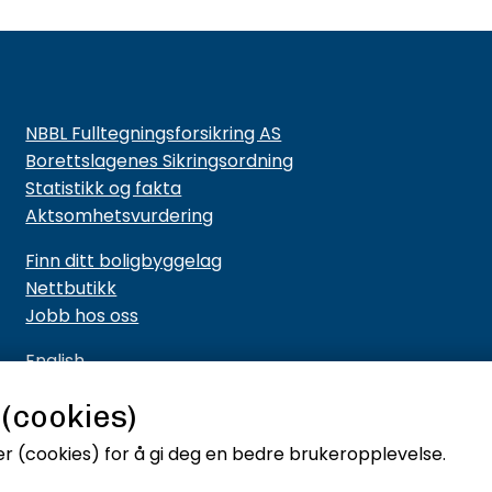
NBBL Fulltegningsforsikring AS
Borettslagenes Sikringsordning
Statistikk og fakta
Aktsomhetsvurdering
Finn ditt boligbyggelag
Nettbutikk
Jobb hos oss
English
Cookies og personvern
 (cookies)
Utviklet av PromSys
r (cookies)
for å gi deg en bedre brukeropplevelse.