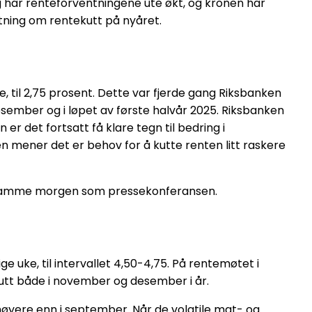
 har renteforventningene ute økt, og kronen har
ntning om rentekutt på nyåret.
 til 2,75 prosent. Dette var fjerde gang Riksbanken
desember og i løpet av første halvår 2025. Riksbanken
r det fortsatt få klare tegn til bedring i
n mener det er behov for å kutte renten litt raskere
 kom samme morgen som pressekonferansen.
uke, til intervallet 4,50-4,75. På rentemøtet i
utt både i november og desember i år.
t høyere enn i september. Når de volatile mat- og