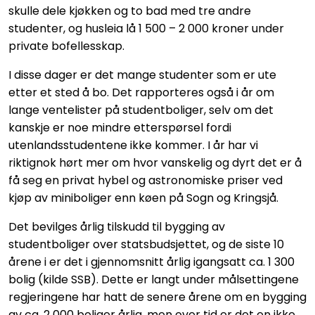
skulle dele kjøkken og to bad med tre andre
studenter, og husleia lå 1 500 – 2 000 kroner under
private bofellesskap.
I disse dager er det mange studenter som er ute
etter et sted å bo. Det rapporteres også i år om
lange ventelister på studentboliger, selv om det
kanskje er noe mindre etterspørsel fordi
utenlandsstudentene ikke kommer. I år har vi
riktignok hørt mer om hvor vanskelig og dyrt det er å
få seg en privat hybel og astronomiske priser ved
kjøp av miniboliger enn køen på Sogn og Kringsjå.
Det bevilges årlig tilskudd til bygging av
studentboliger over statsbudsjettet, og de siste 10
årene i er det i gjennomsnitt årlig igangsatt ca. 1 300
bolig (kilde SSB). Dette er langt under målsettingene
regjeringene har hatt de senere årene om en bygging
av ca. 2 000 boliger årlig, men over tid er det en ikke