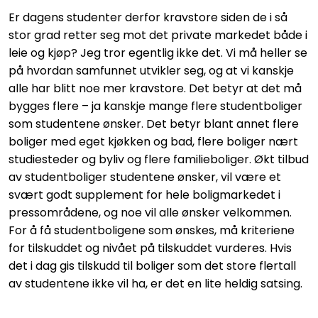
Er dagens studenter derfor kravstore siden de i så
stor grad retter seg mot det private markedet både i
leie og kjøp? Jeg tror egentlig ikke det. Vi må heller se
på hvordan samfunnet utvikler seg, og at vi kanskje
alle har blitt noe mer kravstore. Det betyr at det må
bygges flere – ja kanskje mange flere studentboliger
som studentene ønsker. Det betyr blant annet flere
boliger med eget kjøkken og bad, flere boliger nært
studiesteder og byliv og flere familieboliger. Økt tilbud
av studentboliger studentene ønsker, vil være et
svært godt supplement for hele boligmarkedet i
pressområdene, og noe vil alle ønsker velkommen.
For å få studentboligene som ønskes, må kriteriene
for tilskuddet og nivået på tilskuddet vurderes. Hvis
det i dag gis tilskudd til boliger som det store flertall
av studentene ikke vil ha, er det en lite heldig satsing.