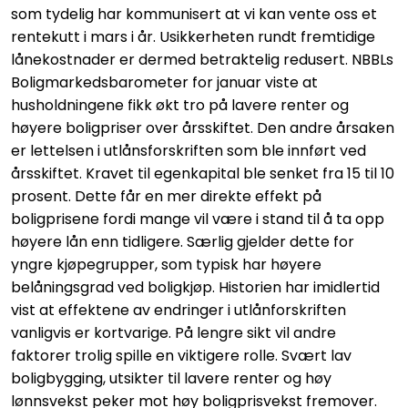
som tydelig har kommunisert at vi kan vente oss et
rentekutt i mars i år. Usikkerheten rundt fremtidige
lånekostnader er dermed betraktelig redusert. NBBLs
Boligmarkedsbarometer for januar viste at
husholdningene fikk økt tro på lavere renter og
høyere boligpriser over årsskiftet. Den andre årsaken
er lettelsen i utlånsforskriften som ble innført ved
årsskiftet. Kravet til egenkapital ble senket fra 15 til 10
prosent. Dette får en mer direkte effekt på
boligprisene fordi mange vil være i stand til å ta opp
høyere lån enn tidligere. Særlig gjelder dette for
yngre kjøpegrupper, som typisk har høyere
belåningsgrad ved boligkjøp. Historien har imidlertid
vist at effektene av endringer i utlånforskriften
vanligvis er kortvarige. På lengre sikt vil andre
faktorer trolig spille en viktigere rolle. Svært lav
boligbygging, utsikter til lavere renter og høy
lønnsvekst peker mot høy boligprisvekst fremover.