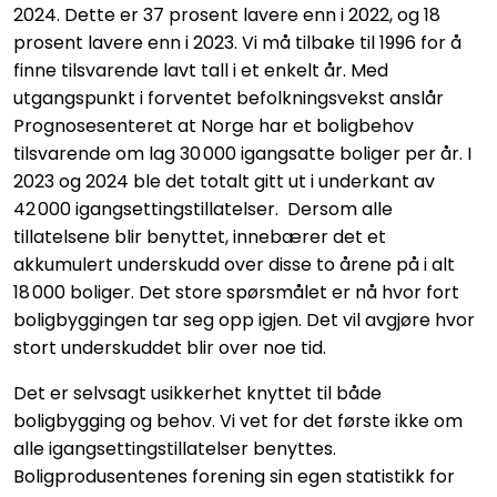
2024. Dette er 37 prosent lavere enn i 2022, og 18
prosent lavere enn i 2023. Vi må tilbake til 1996 for å
finne tilsvarende lavt tall i et enkelt år. Med
utgangspunkt i forventet befolkningsvekst anslår
Prognosesenteret at Norge har et boligbehov
tilsvarende om lag 30 000 igangsatte boliger per år. I
2023 og 2024 ble det totalt gitt ut i underkant av
42 000 igangsettingstillatelser. Dersom alle
tillatelsene blir benyttet, innebærer det et
akkumulert underskudd over disse to årene på i alt
18 000 boliger. Det store spørsmålet er nå hvor fort
boligbyggingen tar seg opp igjen. Det vil avgjøre hvor
stort underskuddet blir over noe tid.
Det er selvsagt usikkerhet knyttet til både
boligbygging og behov. Vi vet for det første ikke om
alle igangsettingstillatelser benyttes.
Boligprodusentenes forening sin egen statistikk for