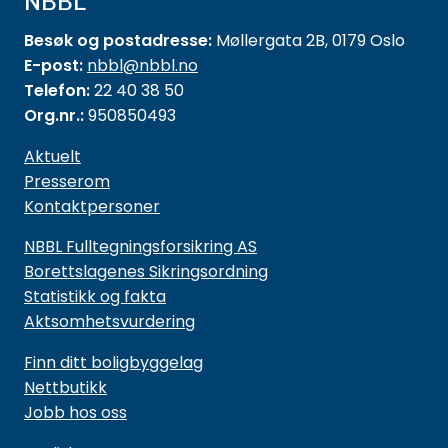
NBBL
Besøk og postadresse:
Møllergata 2B, 0179 Oslo
E-post:
nbbl@nbbl.no
Telefon:
22 40 38 50
Org.nr.:
950850493
Aktuelt
Presserom
Kontaktpersoner
NBBL Fulltegningsforsikring AS
Borettslagenes Sikringsordning
Statistikk og fakta
Aktsomhetsvurdering
Finn ditt boligbyggelag
Nettbutikk
Jobb hos oss