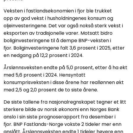
Veksten i fastlandsøkonomien i fjor ble trukket
opp av god vekst i husholdningenes konsum og
oljeinvesteringene. Det var også nokså sterk vekst i
eksporten av tradisjonelle varer. Motsatt bidro
boliginvesteringene til å dempe BNP-veksten i
fjor. Boliginvesteringene falt 3,6 prosent i 2025, etter
en nedgang på 12,2 prosent i 2024.
Årslønnsveksten endte på 5,0 prosent, etter å ha økt
med 5,6 prosent i 2024. Hensyntatt
konsumprisveksten i disse årene har reallønnen økt
med 2,5 og 2,0 prosent de to siste årene.
De siste tallene fra nasjonalregnskapet tegner et litt
sterkere bilde av norsk økonomi enn Norges Bank
anslo i sin siste prognoserapport fra desember i
fjor. BNP Fastlands-Norge vokste 2 tideler mer enn
anslått. Årslønnsveksten endte 1 tideler høyere enn