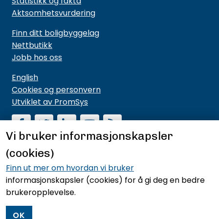
Statistikk og fakta
Aktsomhetsvurdering
Finn ditt boligbyggelag
Nettbutikk
Jobb hos oss
English
Cookies og personvern
Utviklet av PromSys
Vi bruker informasjonskapsler
(cookies)
Motta nyhetsbrev fra NBBL
Hold deg oppdatert på hva vi driver med og hva vi
Finn ut mer om hvordan vi bruker
mener noe om.
informasjonskapsler (cookies)
for å gi deg en bedre
brukeropplevelse.
Meld deg på nyhetsbrevet
OK