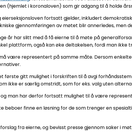
ften (hjemlet i koronaloven) som gir adgang til å holde å
 eierseksjonsloven fortsatt gjelder, inkludert demokratisk
ekniske gjennomføringen av møtet blir annerledes, men de
e år har slitt med å få eierne til å møte på generalfors
kel plattform, også kan øke deltakelsen, fordi man ikke t
erne må være representert på samme måte. Dersom enkelte 
ernativer.
 første gitt mulighet i forskriften til å avgi forhåndsst
r som ikke er særlig omstridt, som for eks. valg uten altern
 og man har derfor fortsatt mulighet til å være represent
e beboer finne en løsning for de som trenger en spesialti
e forslag fra eierne, og bevisst presse gjennom saker i 