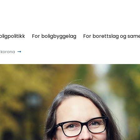
oligpolitikk
For boligbyggelag
For borettslag og same
r korona