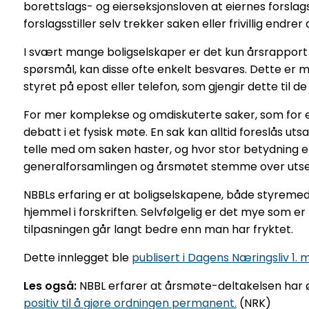
borettslags- og eierseksjonsloven at eiernes forslag
forslagsstiller selv trekker saken eller frivillig endrer 
I svært mange boligselskaper er det kun årsrapport 
spørsmål, kan disse ofte enkelt besvares. Dette er m
styret på epost eller telefon, som gjengir dette til 
For mer komplekse og omdiskuterte saker, som for ek
debatt i et fysisk møte. En sak kan alltid foreslås ut
telle med om saken haster, og hvor stor betydning et 
generalforsamlingen og årsmøtet stemme over utsettel
NBBLs erfaring er at boligselskapene, både styremed
hjemmel i forskriften. Selvfølgelig er det mye som er
tilpasningen går langt bedre enn man har fryktet.
Dette innlegget ble
publisert i Dagens Næringsliv 1. 
Les også:
NBBL erfarer at årsmøte-deltakelsen har 
positiv til å gjøre ordningen permanent.
(NRK)