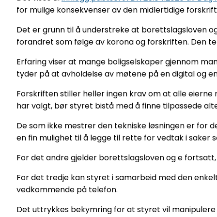
for mulige konsekvenser av den midlertidige forskri
Det er grunn til å understreke at borettslagsloven og
forandret som følge av korona og forskriften. Den t
Erfaring viser at mange boligselskaper gjennom mang
tyder på at avholdelse av møtene på en digital og en
Forskriften stiller heller ingen krav om at alle ei
har valgt, bør styret bistå med å finne tilpassede alt
De som ikke mestrer den tekniske løsningen er for det
en fin mulighet til å legge til rette for vedtak i sake
For det andre gjelder borettslagsloven og e fortsatt,
For det tredje kan styret i samarbeid med den enkelt
vedkommende på telefon.
Det uttrykkes bekymring for at styret vil manipuler