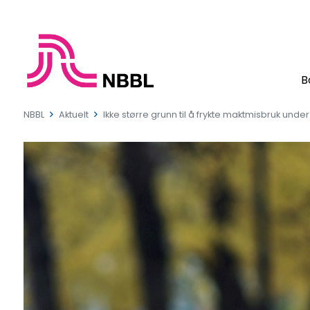
B
NBBL
Aktuelt
Ikke større grunn til å frykte maktmisbruk unde