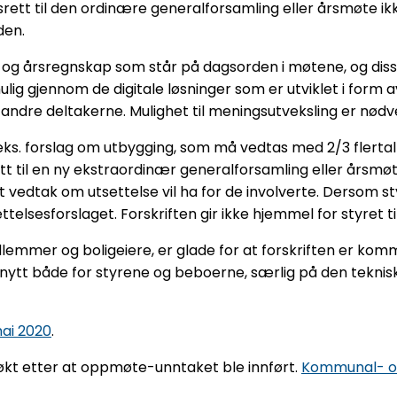
srett til den ordinære generalforsamling eller årsmøte i
den.
og årsregnskap som står på dagsorden i møtene, og disse
ulig gjennom de digitale løsninger som er utviklet i form
de andre deltakerne. Mulighet til meningsutveksling er nødv
s. forslag om utbygging, som må vedtas med 2/3 flertall,
satt til en ny ekstraordinær generalforsamling eller årsmø
vedtak om utsettelse vil ha for de involverte. Dersom sty
sesforslaget. Forskriften gir ikke hjemmel for styret ti
lemmer og boligeiere, er glade for at forskriften er kom
 nytt både for styrene og beboerne, særlig på den tekniske
mai 2020
.
økt etter at oppmøte-unntaket ble innført.
Kommunal- og 