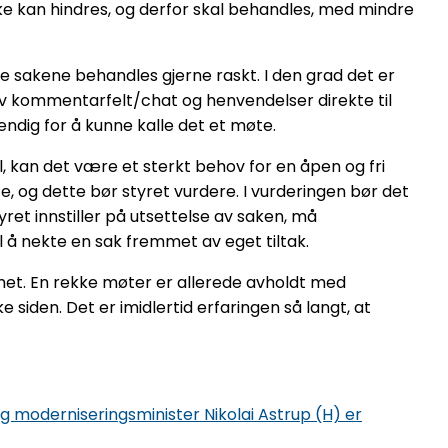
kke kan hindres, og derfor skal behandles, med mindre
 sakene behandles gjerne raskt. I den grad det er
 av kommentarfelt/chat og henvendelser direkte til
endig for å kunne kalle det et møte.
 kan det være et sterkt behov for en åpen og fri
te, og dette bør styret vurdere. I vurderingen bør det
ret innstiller på utsettelse av saken, må
l å nekte en sak fremmet av eget tiltak.
met. En rekke møter er allerede avholdt med
 siden. Det er imidlertid erfaringen så langt, at
moderniseringsminister Nikolai Astrup (H) er