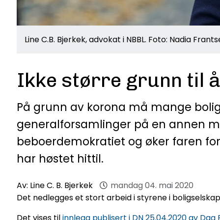
Line C.B. Bjerkek, advokat i NBBL. Foto: Nadia Frant
Ikke større grunn til
På grunn av korona må mange boligs
generalforsamlinger på en annen måt
beboerdemokratiet og øker faren for
har høstet hittil.
Av:
Line C. B. Bjerkek
mandag 04. mai 2020
Det nedlegges et stort arbeid i styrene i boligselskap
Det vises til
innlegg publisert i DN 25.04.2020 av Dag