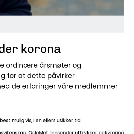
nder korona
ne ordinære årsmøter og
 for at dette påvirker
il med de erfaringer våre medlemmer
 mulig vis, i en ellers usikker tid.
nsvitenskap, OsloMet. Innsender uttrykker bekymring