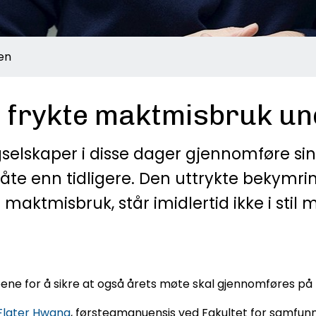
sen
 å frykte maktmisbruk u
elskaper i disse dager gjennomføre si
e enn tidligere. Den uttrykte bekymring
 maktmisbruk, står imidlertid ikke i st
ene for å sikre at også årets møte skal gjennomføres på best
 Flater Hwang
, førsteamanuensis ved Fakultet for samfun