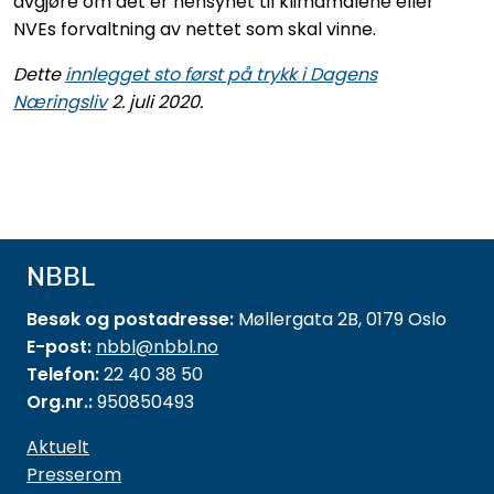
avgjøre om det er hensynet til klimamålene eller
NVEs forvaltning av nettet som skal vinne.
Dette
innlegget sto først på trykk i Dagens
Næringsliv
2. juli 2020.
NBBL
Besøk og postadresse:
Møllergata 2B, 0179 Oslo
E-post:
nbbl@nbbl.no
Telefon:
22 40 38 50
Org.nr.:
950850493
Aktuelt
Presserom