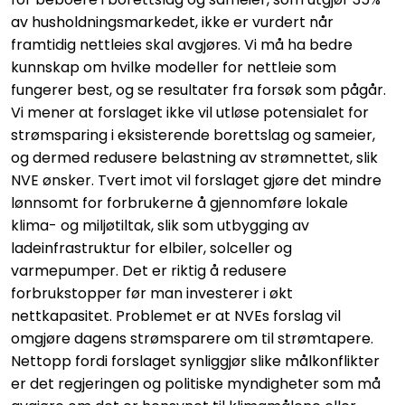
av husholdningsmarkedet, ikke er vurdert når
framtidig nettleies skal avgjøres. Vi må ha bedre
kunnskap om hvilke modeller for nettleie som
fungerer best, og se resultater fra forsøk som pågår.
Vi mener at forslaget ikke vil utløse potensialet for
strømsparing i eksisterende borettslag og sameier,
og dermed redusere belastning av strømnettet, slik
NVE ønsker. Tvert imot vil forslaget gjøre det mindre
lønnsomt for forbrukerne å gjennomføre lokale
klima- og miljøtiltak, slik som utbygging av
ladeinfrastruktur for elbiler, solceller og
varmepumper. Det er riktig å redusere
forbrukstopper før man investerer i økt
nettkapasitet. Problemet er at NVEs forslag vil
omgjøre dagens strømsparere om til strømtapere.
Nettopp fordi forslaget synliggjør slike målkonflikter
er det regjeringen og politiske myndigheter som må