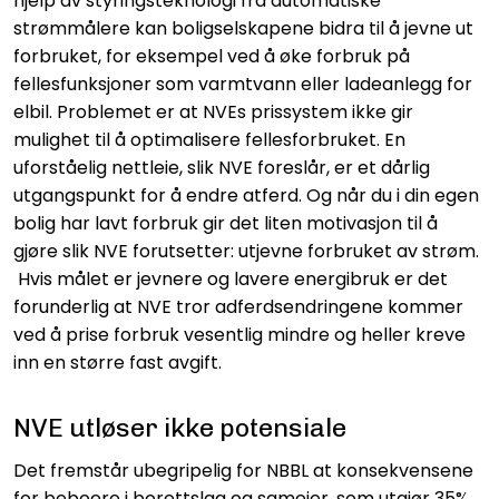
hjelp av styringsteknologi fra automatiske
strømmålere kan boligselskapene bidra til å jevne ut
forbruket, for eksempel ved å øke forbruk på
fellesfunksjoner som varmtvann eller ladeanlegg for
elbil. Problemet er at NVEs prissystem ikke gir
mulighet til å optimalisere fellesforbruket. En
uforståelig nettleie, slik NVE foreslår, er et dårlig
utgangspunkt for å endre atferd. Og når du i din egen
bolig har lavt forbruk gir det liten motivasjon til å
gjøre slik NVE forutsetter: utjevne forbruket av strøm.
Hvis målet er jevnere og lavere energibruk er det
forunderlig at NVE tror adferdsendringene kommer
ved å prise forbruk vesentlig mindre og heller kreve
inn en større fast avgift.
NVE utløser ikke potensiale
Det fremstår ubegripelig for NBBL at konsekvensene
for beboere i borettslag og sameier, som utgjør 35%