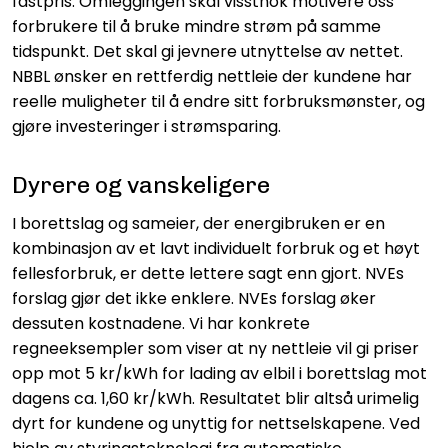
fastpris. Omleggingen skal visstnok motivere oss
forbrukere til å bruke mindre strøm på samme
tidspunkt. Det skal gi jevnere utnyttelse av nettet.
NBBL ønsker en rettferdig nettleie der kundene har
reelle muligheter til å endre sitt forbruksmønster, og
gjøre investeringer i strømsparing.
Dyrere og vanskeligere
I borettslag og sameier, der energibruken er en
kombinasjon av et lavt individuelt forbruk og et høyt
fellesforbruk, er dette lettere sagt enn gjort. NVEs
forslag gjør det ikke enklere. NVEs forslag øker
dessuten kostnadene. Vi har konkrete
regneeksempler som viser at ny nettleie vil gi priser
opp mot 5 kr/kWh for lading av elbil i borettslag mot
dagens ca. 1,60 kr/kWh. Resultatet blir altså urimelig
dyrt for kundene og unyttig for nettselskapene. Ved