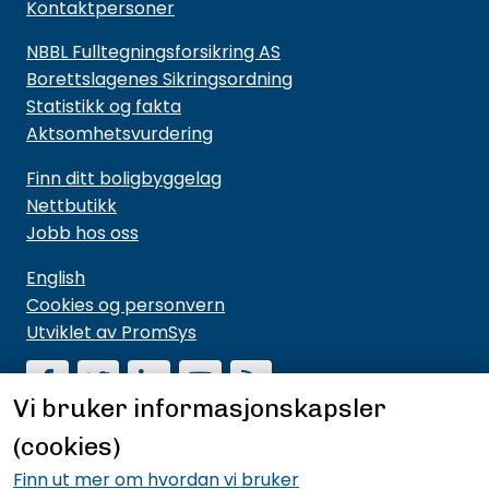
Kontaktpersoner
NBBL Fulltegningsforsikring AS
Borettslagenes Sikringsordning
Statistikk og fakta
Aktsomhetsvurdering
Finn ditt boligbyggelag
Nettbutikk
Jobb hos oss
English
Cookies og personvern
Utviklet av PromSys
Vi bruker informasjonskapsler
(cookies)
Motta nyhetsbrev fra NBBL
Hold deg oppdatert på hva vi driver med og hva vi
Finn ut mer om hvordan vi bruker