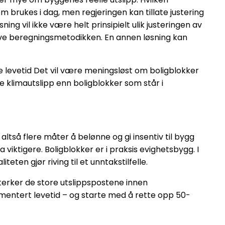
rukes i dag, men regjeringen kan tillate justering
ng vil ikke være helt prinsipielt ulik justeringen av
lve beregningsmetodikken. En annen løsning kan
ke levetid Det vil være meningsløst om boligblokker
e klimautslipp enn boligblokker som står i
altså flere måter å belønne og gi insentiv til bygg
 viktigere. Boligblokker er i praksis evighetsbygg. I
eten gjør riving til et unntakstilfelle.
terker de store utslippspostene innen
umentert levetid – og starte med å rette opp 50-