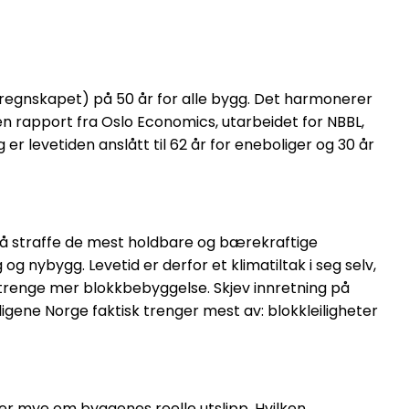
maregnskapet) på 50 år for alle bygg. Det harmonerer
 en rapport fra Oslo Economics, utarbeidet for NBBL,
 er levetiden anslått til 62 år for eneboliger og 30 år
i å straffe de mest holdbare og bærekraftige
g nybygg. Levetid er derfor et klimatiltak i seg selv,
l trenge mer blokkbebyggelse. Skjev innretning på
igene Norge faktisk trenger mest av: blokkleiligheter
ller mye om byggenes reelle utslipp. Hvilken