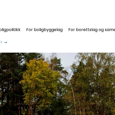
oligpolitikk
For boligbyggelag
For borettslag og same
e?