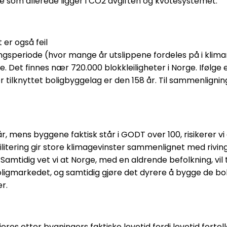
ne som allerede ligger i CO2 avgiften og kvotesystemet.
 er også feil
ningsperiode (hvor mange år utslippene fordeles på i kli
e. Det finnes nær 720.000 blokkleiligheter i Norge. Ifølge
r tilknyttet boligbyggelag er den 158 år. Til sammenligning
 mens byggene faktisk står i GODT over 100, risikerer v
itering gir store klimagevinster sammenlignet med riving o
 Samtidig vet vi at Norge, med en aldrende befolkning, vi
ligmarkedet, og samtidig gjøre det dyrere å bygge de bol
r.
ieres etter bygningers faktiske levetid fordi levetid forte