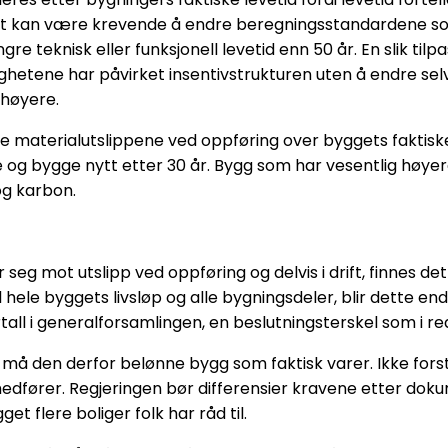
et kan være krevende å endre beregningsstandardene som b
knisk eller funksjonell levetid enn 50 år. En slik tilpasni
ghetene har påvirket insentivstrukturen uten å endre se
høyere.
ele materialutslippene ved oppføring over byggets faktis
e og bygge nytt etter 30 år. Bygg som har vesentlig høyer
og karbon.
eg mot utslipp ved oppføring og delvis i drift, finnes det 
 hele byggets livsløp og alle bygningsdeler, blir dette enda
ll i generalforsamlingen, en beslutningsterskel som i realit
 må den derfor belønne bygg som faktisk varer. Ikke fors
edfører. Regjeringen bør differensier kravene etter dok
et flere boliger folk har råd til.