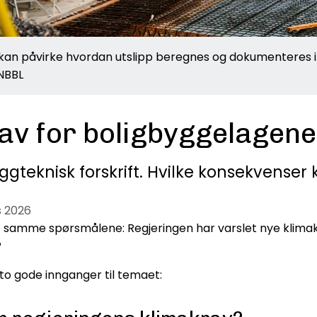
t kan påvirke hvordan utslipp beregnes og dokumenteres i
 NBBL
av for boligbyggelagen
ggteknisk forskrift. Hvilke konsekvenser
s 2026
amme spørsmålene: Regjeringen har varslet nye klimakrav 
?
 to gode innganger til temaet: