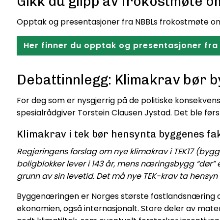
Gikk du glipp av frokostmøte o
Opptak og presentasjoner fra NBBLs frokostmøte om t
Her finner du opptak og presentasjoner fr
Debattinnlegg: Klimakrav bør b
For deg som er nysgjerrig på de politiske konsekven
spesialrådgiver Torstein Clausen Jystad. Det ble førs
Klimakrav i tek bør hensynta byggenes fak
Regjeringens forslag om nye klimakrav i TEK17 (byggt
boligblokker lever i 143 år, mens næringsbygg “dør” 
grunn av sin levetid. Det må nye TEK-krav ta hensyn t
Byggenæringen er Norges største fastlandsnæring og 
økonomien, også internasjonalt. Store deler av mate