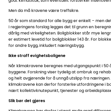
godt klimatiltak, som eventuelt forsterker insentive
Men da må kravene være treffsikre.
50 år som standard for alle bygg er enkelt – men det
I regjeringens forslag legges det til grunn en bereg
dårlig med virkeligheten. Boligblokker står mye lengr
er estimert levetid for boligblokker 143 år. For blokke
for andre bygg, inkludert næringsbygg.
Ikke straff evighetsboligene
Når klimakravene beregnes med utgangspunkt i 50 år,
byggene. Forskning viser tydelig at ombruk og rehabil
og helt avgjørende for å unngå utslipp fra næringen.
klimakravene kan derfor forsterke utfordringene i bo
nært kollektivknutepunkt, tjenester og arbeidsplasse
Slik bør det gjøres
Klimakravene bør derfor i størst mulig grad differens