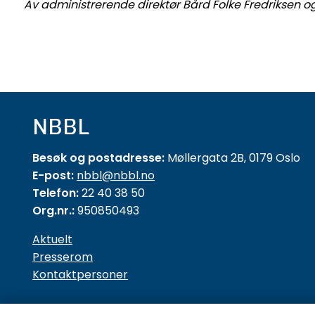
Av administrerende direktør Bård Folke Fredriksen og
NBBL
Besøk og postadresse:
Møllergata 2B, 0179 Oslo
E-post:
nbbl@nbbl.no
Telefon:
22 40 38 50
Org.nr.:
950850493
Aktuelt
Presserom
Kontaktpersoner