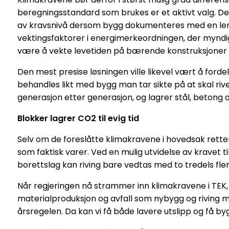
beregningsstandard som brukes er et aktivt valg. D
av kravsnivå dersom bygg dokumenteres med en lengre te
vektingsfaktorer i energimerkeordningen, der myndi
være å vekte levetiden på bærende konstruksjoner 
Den mest presise løsningen ville likevel vært å ford
behandles likt med bygg man tar sikte på at skal riv
generasjon etter generasjon, og lagrer stål, betong 
Blokker lagrer CO2 til evig tid
Selv om de foreslåtte klimakravene i hovedsak retter s
som faktisk varer. Ved en mulig utvidelse av kravet til
borettslag kan riving bare vedtas med to tredels flerta
Når regjeringen nå strammer inn klimakravene i TEK,
materialproduksjon og avfall som nybygg og riving m
årsregelen. Da kan vi få både lavere utslipp og få bygg