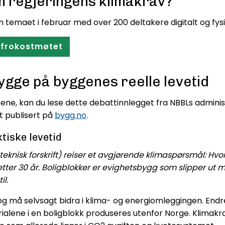
m regjeringens klimakrav?
emaet i februar med over 200 deltakere digitalt og fysi
a frokostmøtet
ygge på byggenes reelle levetid
sene, kan du lese dette debattinnlegget fra NBBLs admini
t publisert på
bygg.no
.
tiske levetid
eknisk forskrift) reiser et avgjørende klimaspørsmål: Hvo
etter 30 år. Boligblokker er evighetsbygg som slipper ut
il.
må selvsagt bidra i klima- og energiomleggingen. Endrer 
rialene i en boligblokk produseres utenfor Norge. Klimakr