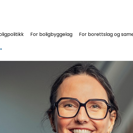
oligpolitikk
For boligbyggelag
For borettslag og same