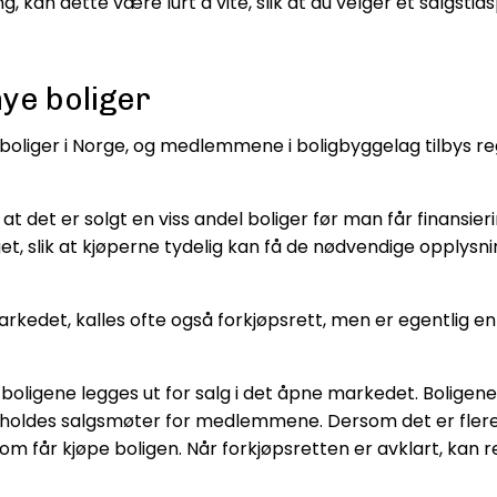
g, kan dette være lurt å vite, slik at du velger et salgsti
 nye boliger
oliger i Norge, og medlemmene i boligbyggelag tilbys rege
t det er solgt en viss andel boliger før man får finansier
t, slik at kjøperne tydelig kan få de nødvendige opplysni
arkedet, kalles ofte også forkjøpsrett, men er egentlig en
 før boligene legges ut for salg i det åpne markedet. Bol
vholdes salgsmøter for medlemmene. Dersom det er fler
får kjøpe boligen. Når forkjøpsretten er avklart, kan res