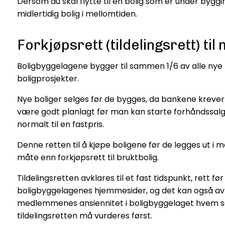
Dersom du skal flytte til en bolig som er under byggin
midlertidig bolig i mellomtiden.
Forkjøpsrett (tildelingsrett) til
Boligbyggelagene bygger til sammen 1/6 av alle nye b
boligprosjekter.
Nye boliger selges før de bygges, da bankene krever a
være godt planlagt før man kan starte forhåndssalge
normalt til en fastpris.
Denne retten til å kjøpe boligene før de legges ut i m
måte enn forkjøpsrett til bruktbolig.
Tildelingsretten avklares til et fast tidspunkt, rett
boligbyggelagenes hjemmesider, og det kan også a
medlemmenes ansiennitet i boligbyggelaget hvem som 
tildelingsretten må vurderes først.