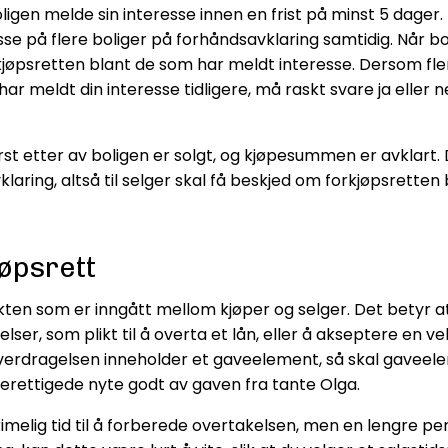
gen melde sin interesse innen en frist på minst 5 dager.
e på flere boliger på forhåndsavklaring samtidig. Når bol
rkjøpsretten blant de som har meldt interesse. Dersom fl
ar meldt din interesse tidligere, må raskt svare ja eller n
t etter av boligen er solgt, og kjøpesummen er avklart.
aring, altså til selger skal få beskjed om forkjøpsretten 
jøpsrett
akten som er inngått mellom kjøper og selger. Det betyr 
telser, som plikt til å overta et lån, eller å akseptere e
rdragelsen inneholder et gaveelement, så skal gaveelemen
øpsberettigede nyte godt av gaven fra tante Olga.
melig tid til å forberede overtakelsen, men en lengre per