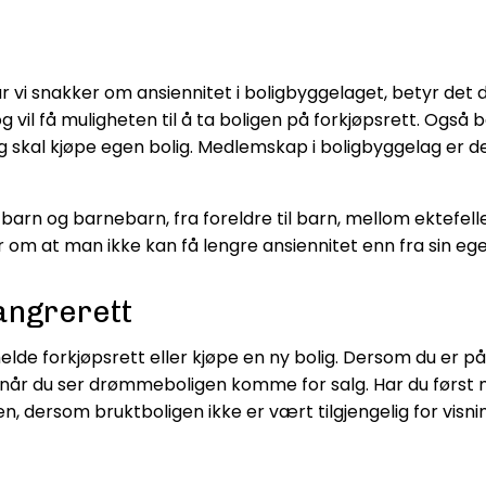
år vi snakker om ansiennitet i boligbyggelaget, betyr d
 vil få muligheten til å ta boligen på forkjøpsrett. Også
 skal kjøpe egen bolig. Medlemskap i boligbyggelag er der
arn og barnebarn, fra foreldre til barn, mellom ektefell
er om at man ikke kan få lengre ansiennitet enn fra sin eg
angrerett
lde forkjøpsrett eller kjøpe en ny bolig. Dersom du er på
en når du ser drømmeboligen komme for salg. Har du først 
len, dersom bruktboligen ikke er vært tilgjengelig for visn