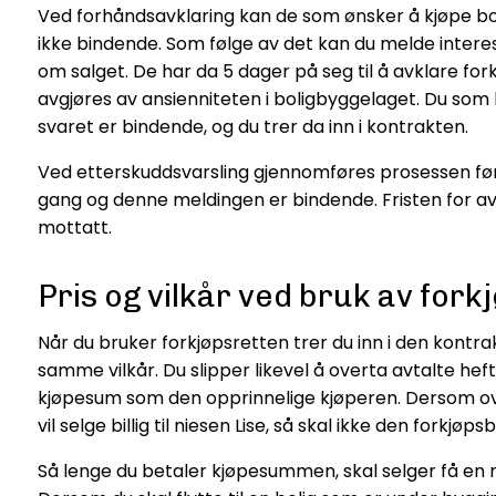
Ved forhåndsavklaring kan de som ønsker å kjøpe boli
ikke bindende. Som følge av det kan du melde interess
om salget. De har da 5 dager på seg til å avklare fo
avgjøres av ansienniteten i boligbyggelaget. Du som h
svaret er bindende, og du trer da inn i kontrakten.
Ved etterskuddsvarsling gjennomføres prosessen førs
gang og denne meldingen er bindende. Fristen for avkl
mottatt.
Pris og vilkår ved bruk av fork
Når du bruker forkjøpsretten trer du inn i den kontr
samme vilkår. Du slipper likevel å overta avtalte hef
kjøpesum som den opprinnelige kjøperen. Dersom ove
vil selge billig til niesen Lise, så skal ikke den forkj
Så lenge du betaler kjøpesummen, skal selger få en ri