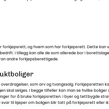
 er forkjøpsrett, og hvem som har forkjøpsrett. Dette ka
rift. I tillegg kan alle de som allerede bor i borettslaget
foran andre forkjøpsberettigede.
ruktboliger
overdragelser, som arv og tvangssalg. Forkjøpsretten kan
gen skal selges. I begge tilfeller kan man se hvilke boliger
nger for å bruke forkjøpsretten. I byer og tettbygde strø
r til kjøper om boligen blir tatt på forkjøpsrett eller ik