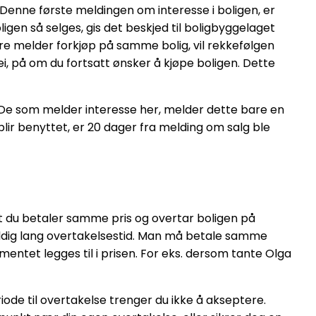
 Denne første meldingen om interesse i boligen, er
igen så selges, gis det beskjed til boligbyggelaget
ere melder forkjøp på samme bolig, vil rekkefølgen
ei, på om du fortsatt ønsker å kjøpe boligen. Dette
 De som melder interesse her, melder dette bare en
blir benyttet, er 20 dager fra melding om salg ble
at du betaler samme pris og overtar boligen på
n veldig lang overtakelsestid. Man må betale samme
tet legges til i prisen. For eks. dersom tante Olga
iode til overtakelse trenger du ikke å akseptere.