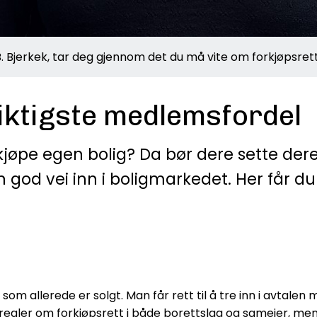
. Bjerkek, tar deg gjennom det du må vite om forkjøpsrett
viktigste medlemsfordel
t kjøpe egen bolig? Da bør dere sette der
 god vei inn i boligmarkedet. Her får d
g som allerede er solgt. Man får rett til å tre inn i avtal
gler om forkjøpsrett i både borettslag og sameier, men d