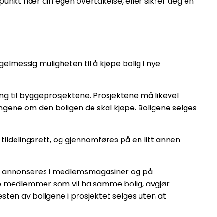
dspunkt nær din egen overtakelse, eller sikrer deg en
lmessig muligheten til å kjøpe bolig i nye
ing til byggeprosjektene. Prosjektene må likevel
ngene om den boligen de skal kjøpe. Boligene selges
 tildelingsrett, og gjennomføres på en litt annen
igene annonseres i medlemsmagasiner og på
e medlemmer som vil ha samme bolig, avgjør
ten av boligene i prosjektet selges uten at