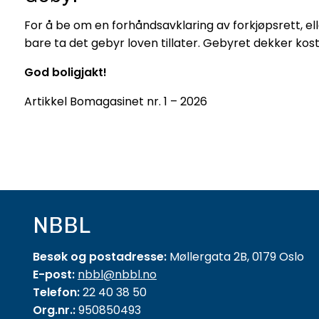
For å be om en forhåndsavklaring av forkjøpsrett, ell
bare ta det gebyr loven tillater. Gebyret dekker ko
God boligjakt!
Artikkel Bomagasinet nr. 1 – 2026
NBBL
Besøk og postadresse:
Møllergata 2B, 0179 Oslo
E-post:
nbbl@nbbl.no
Telefon:
22 40 38 50
Org.nr.:
950850493