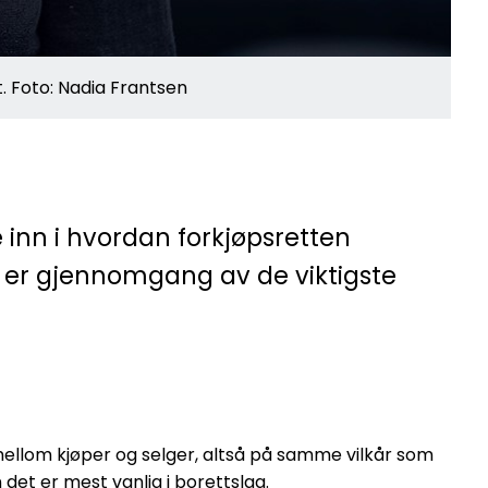
. Foto: Nadia Frantsen
e inn i hvordan forkjøpsretten
u er gjennomgang av de viktigste
en mellom kjøper og selger, altså på samme vilkår som
et er mest vanlig i borettslag.