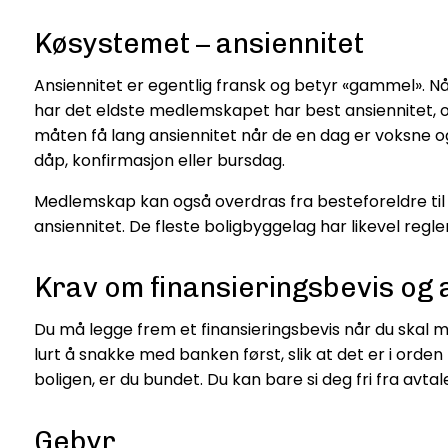
Køsystemet – ansiennitet
Ansiennitet er egentlig fransk og betyr «gammel». N
har det eldste medlemskapet har best ansiennitet, og
måten få lang ansiennitet når de en dag er voksne og
dåp, konfirmasjon eller bursdag.
Medlemskap kan også overdras fra besteforeldre til b
ansiennitet. De fleste boligbyggelag har likevel regl
Krav om finansieringsbevis og 
Du må legge frem et finansieringsbevis når du skal me
lurt å snakke med banken først, slik at det er i ord
boligen, er du bundet. Du kan bare si deg fri fra avta
Gebyr