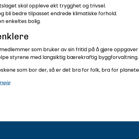
ttslaget skal oppleve økt trygghet og trivsel.
 bli bedre tilpasset endrede klimatiske forhold.
n enkeltes bolig.
enklere
tyremedlemmer som bruker av sin fritid på å gjøre oppgaver
jelpe styrene med langsiktig bærekraftig byggforvaltning.
eskene som bor der, så er det bra for folk, bra for planet
ameie