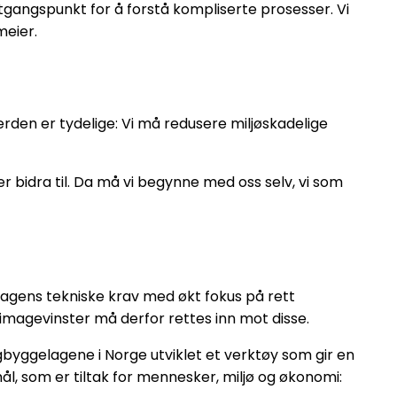
g utgangspunkt for å forstå kompliserte prosesser. Vi
meier.
verden er tydelige: Vi må redusere miljøskadelige
r bidra til. Da må vi begynne med oss selv, vi som
 dagens tekniske krav med økt fokus på rett
limagevinster må derfor rettes inn mot disse.
igbyggelagene i Norge utviklet et verktøy som gir en
ål, som er tiltak for mennesker, miljø og økonomi: