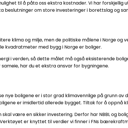
 mulighet til å påta oss ekstra kostnader. Vi har forskjelli
 å ta beslutninger om store investeringer i borettslag og sa
ioritere klima og miljø, men de politiske målene i Norge og 
lle kvadratmeter med bygg i Norge er boliger.
ergi i verden, så dette målet må også eksisterende bolige
ller sameie, har du et ekstra ansvar for bygningene.
sse nye boligene er i stor grad klimavennlige på grunn av
ligene er imidlertid allerede bygget. Tiltak for å oppnå k
din skal være en sikker investering. Derfor har NBBL og bol
erktøyet er knyttet til verdier vi finner i FNs bærekraftm