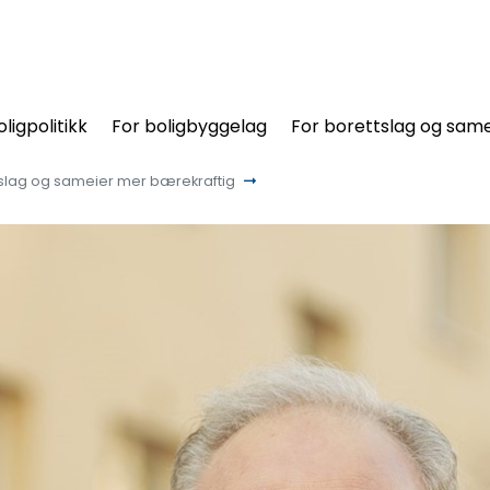
oligpolitikk
For boligbyggelag
For borettslag og same
ettslag og sameier mer bærekraftig