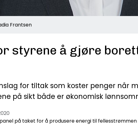
Nadia Frantsen
for styrene å gjøre bore
nnomslag for tiltak som koster penger når
akene på sikt både er økonomisk lønnsom
2020
panel på taket for å produsere energi til fellesstrømmen e