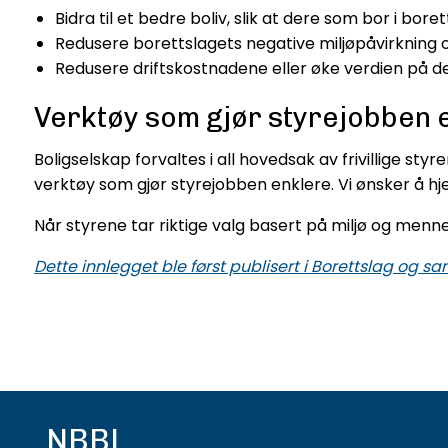
Bidra til et bedre boliv, slik at dere som bor i bore
Redusere borettslagets negative miljøpåvirkning og
Redusere driftskostnadene eller øke verdien på de
Verktøy som gjør styrejobben 
Boligselskap forvaltes i all hovedsak av frivillige s
verktøy som gjør styrejobben enklere. Vi ønsker å h
Når styrene tar riktige valg basert på miljø og menn
Dette innlegget ble først publisert i Borettslag og s
NBBL