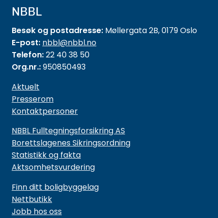
NBBL
Besøk og postadresse:
Møllergata 2B, 0179 Oslo
E-post:
nbbl@nbbl.no
Telefon:
22 40 38 50
Org.nr.:
950850493
Aktuelt
Presserom
Kontaktpersoner
NBBL Fulltegningsforsikring AS
Borettslagenes Sikringsordning
Statistikk og fakta
Aktsomhetsvurdering
Finn ditt boligbyggelag
Nettbutikk
Jobb hos oss