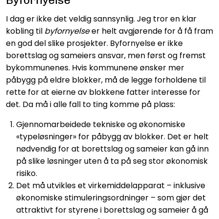
Byfornyelse
I dag er ikke det veldig sannsynlig. Jeg tror en klar
kobling til
byfornyelse
er helt avgjørende for å få fram
en god del slike prosjekter. Byfornyelse er ikke
borettslag og sameiers ansvar, men først og fremst
bykommunenes. Hvis kommunene ønsker mer
påbygg på eldre blokker, må de legge forholdene til
rette for at eierne av blokkene fatter interesse for
det. Da må i alle fall to ting komme på plass:
Gjennomarbeidede tekniske og økonomiske
«typeløsninger» for påbygg av blokker. Det er helt
nødvendig for at borettslag og sameier kan gå inn
på slike løsninger uten å ta på seg stor økonomisk
risiko.
Det må utvikles et virkemiddelapparat – inklusive
økonomiske stimuleringsordninger – som gjør det
attraktivt for styrene i borettslag og sameier å gå