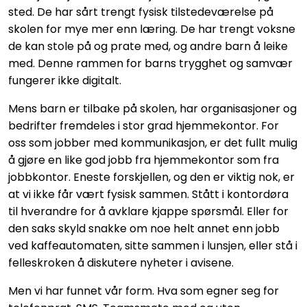
sted. De har sårt trengt fysisk tilstedeværelse på
skolen for mye mer enn læring. De har trengt voksne
de kan stole på og prate med, og andre barn å leike
med. Denne rammen for barns trygghet og samvær
fungerer ikke digitalt.
Mens barn er tilbake på skolen, har organisasjoner og
bedrifter fremdeles i stor grad hjemmekontor. For
oss som jobber med kommunikasjon, er det fullt mulig
å gjøre en like god jobb fra hjemmekontor som fra
jobbkontor. Eneste forskjellen, og den er viktig nok, er
at vi ikke får vært fysisk sammen. Stått i kontordøra
til hverandre for å avklare kjappe spørsmål. Eller for
den saks skyld snakke om noe helt annet enn jobb
ved kaffeautomaten, sitte sammen i lunsjen, eller stå i
felleskroken å diskutere nyheter i avisene.
Men vi har funnet vår form. Hva som egner seg for