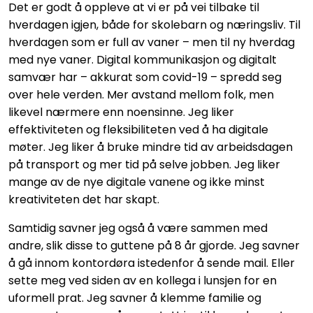
Det er godt å oppleve at vi er på vei tilbake til
hverdagen igjen, både for skolebarn og næringsliv. Til
hverdagen som er full av vaner – men til ny hverdag
med nye vaner. Digital kommunikasjon og digitalt
samvær har – akkurat som covid-19 – spredd seg
over hele verden. Mer avstand mellom folk, men
likevel nærmere enn noensinne. Jeg liker
effektiviteten og fleksibiliteten ved å ha digitale
møter. Jeg liker å bruke mindre tid av arbeidsdagen
på transport og mer tid på selve jobben. Jeg liker
mange av de nye digitale vanene og ikke minst
kreativiteten det har skapt.
Samtidig savner jeg også å være sammen med
andre, slik disse to guttene på 8 år gjorde. Jeg savner
å gå innom kontordøra istedenfor å sende mail. Eller
sette meg ved siden av en kollega i lunsjen for en
uformell prat. Jeg savner å klemme familie og