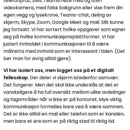
telefonprat, SMS, Teamsmøte med og uten
videokamera, med falsk bakgrunn eller vise frem din
egen vegg og lysekrone, Teams-chat, deling av
skjerm, Skype, Zoom, Google Meet og mail. Slik kunne
jeg fortsatt. Vi har sortert hvilke oppgaver som egner
seg på hvilke kommunikasjonsplattformer. Vi har
justert innholdet i kommunikasjonen til å være
målretta med innhold som er interessant i tiden. (Det
bør man for øvrig alltid gjøre).
Vi har isolert oss, men logget oss på et digitalt
fellesskap
.
Der deler vi skjerm istedenfor samvær.
Det fungerer. Men det skal ikke underslås at det er
vanskeligere å ha full oversikt mellom ulike avdelinger
og fagområder når vi ikke er på kontoret. Mye viktig
kommunikasjon formidles bare ved å være sammen.
Det er ikke alltid en mail eller telefon som er kanalen,
men bare et øre som er på riktig sted til riktig tid.