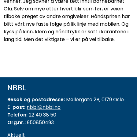
venner. Jeg savner å være tett inntil barnebarnet
Ola. Selv om mye etter hvert blir som før, er veien
tilbake preget av andre omgivelser. Håndspriten har
blitt vårt nye faste følge på lik linje med mobilen. Og
kyss på kinn, klem og håndtrykk er satt i karantene i
lang tid. Men det viktigste – vi er på vei tilbake.
NBBL
Besøk og postadresse:
Møllergata 2B, 0179 Oslo
E-post:
nbbl@nbbl.no
Telefon:
22 40 38 50
Org.nr.:
950850493
Aktuelt