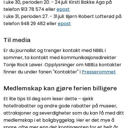
I uke 30, perioden 20. - 24.juli: Kirsti Bakke Aga på
telefon 913 78 574 eller
epost
I uke 31, perioden 27. - 31.juli: Bjørn Robert Lofterød på
telefon 948 29 482 eller
epost
Til media
Er du journalist og trenger kontakt med NBBL i
sommer, ta kontakt med kommunikasjonsdirektør
Tonje Rock Løwer. Opplysninger om NBBLs kontakter
finner du under fanen "Kontakter" i
Presserommet
Medlemskap kan gjøre ferien billigere
Et lite tips til deg som leser dette – sjekk
hotellrabatter og andre gode rabatter på museer,
attraksjoner og severdigheter som du kan få med ditt
medlemskap i et boligbyggelag. Her er det mye å
spare, ofte mer enn det kontingenten for et helt år