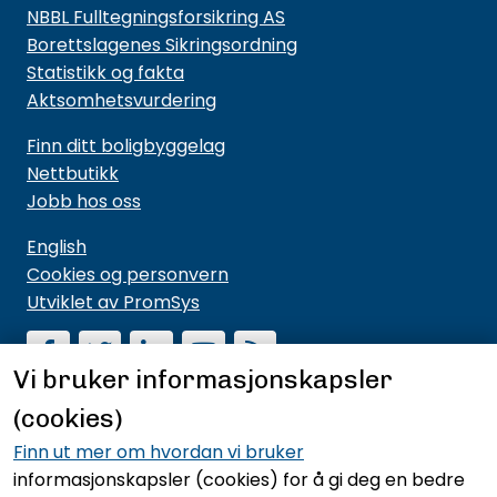
NBBL Fulltegningsforsikring AS
Borettslagenes Sikringsordning
Statistikk og fakta
Aktsomhetsvurdering
Finn ditt boligbyggelag
Nettbutikk
Jobb hos oss
English
Cookies og personvern
Utviklet av PromSys
Vi bruker informasjonskapsler
(cookies)
Motta nyhetsbrev fra NBBL
Hold deg oppdatert på hva vi driver med og hva vi
Finn ut mer om hvordan vi bruker
mener noe om.
informasjonskapsler (cookies)
for å gi deg en bedre