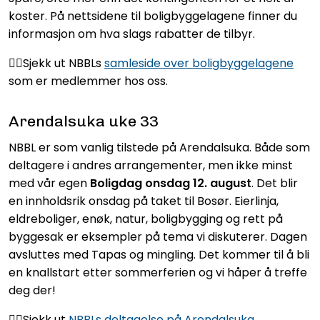
koster. På nettsidene til boligbyggelagene finner du
informasjon om hva slags rabatter de tilbyr.
👉🏻Sjekk ut NBBLs
samleside over boligbyggelagene
som er medlemmer hos oss.
Arendalsuka uke 33
NBBL er som vanlig tilstede på Arendalsuka. Både som
deltagere i andres arrangementer, men ikke minst
med vår egen
Boligdag onsdag 12. august
. Det blir
en innholdsrik onsdag på taket til Bosør. Eierlinja,
eldreboliger, enøk, natur, boligbygging og rett på
byggesak er eksempler på tema vi diskuterer. Dagen
avsluttes med Tapas og mingling. Det kommer til å bli
en knallstart etter sommerferien og vi håper å treffe
deg der!
👉🏻Sjekk ut
NBBLs deltagelse på Arendalsuka