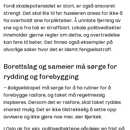
Fordi skadepotensialet er stort, er også ansvaret
strengt. Det skal lite til før huseieren anses for ikke å
ha overholdt sine forpliktelser. Å unnlate fjerning av
snø og is fra tak er straffbart. Lokale politivedtekter
inneholder gjerne regler om dette, og overtredelse
kan føre til bøter. Det finnes også eksempler på
alvorlige saker hvor det er idømt fengselsstraff.
Borettslag og sameier må sørge for
rydding og forebygging
– Boligselskapet må sørge for å ha rutiner for å
forebygge rasfare, og taket må regelmessig
inspiseres. Dersom det er rasfare, skal taket ryddes
snarest mulig. Det er ikke tilstrekkelig å sette opp
avvisere og ikke gjøre noe mer, sier Bjerkek.
I Oslo gir for eks. politivedtektene gårdeier en frist på