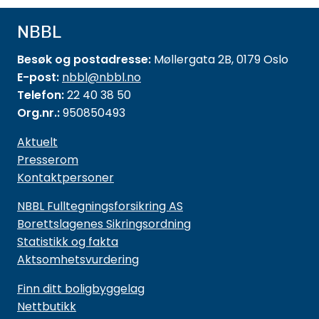
NBBL
Besøk og postadresse:
Møllergata 2B, 0179 Oslo
E-post:
nbbl@nbbl.no
Telefon:
22 40 38 50
Org.nr.:
950850493
Aktuelt
Presserom
Kontaktpersoner
NBBL Fulltegningsforsikring AS
Borettslagenes Sikringsordning
Statistikk og fakta
Aktsomhetsvurdering
Finn ditt boligbyggelag
Nettbutikk