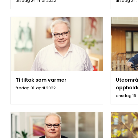
tirsdag 24. mai 2022
tirsdag 24
Ti tiltak som varmer
Uteområd
opphol
fredag 01. april 2022
onsdag 16.