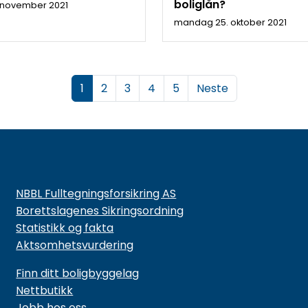
boliglån?
. november 2021
mandag 25. oktober 2021
(
1
2
3
4
5
Neste
c
u
r
r
e
n
NBBL Fulltegningsforsikring AS
t
Borettslagenes Sikringsordning
)
Statistikk og fakta
Aktsomhetsvurdering
Finn ditt boligbyggelag
Nettbutikk
Jobb hos oss