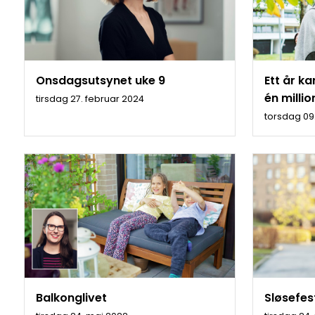
Onsdagsutsynet uke 9
Ett år k
én millio
tirsdag 27. februar 2024
torsdag 09
Balkonglivet
Sløsefes