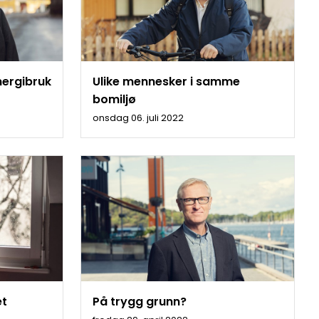
nergibruk
Ulike mennesker i samme
bomiljø
onsdag 06. juli 2022
et
På trygg grunn?