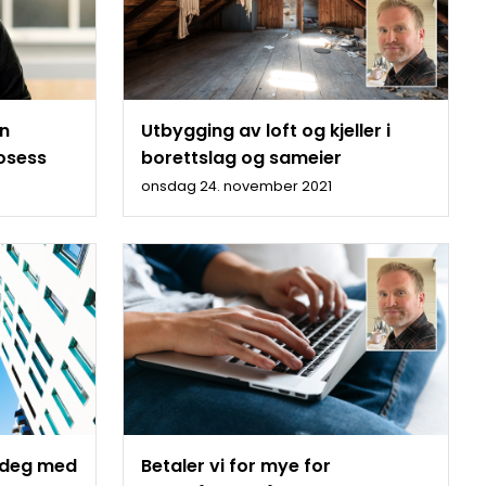
en
Utbygging av loft og kjeller i
rosess
borettslag og sameier
onsdag 24. november 2021
r deg med
Betaler vi for mye for