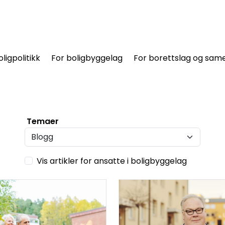
oligpolitikk
For boligbyggelag
For borettslag og same
Temaer
Vis artikler for ansatte i boligbyggelag