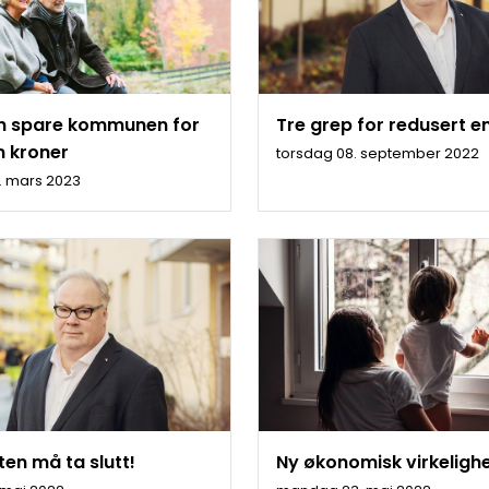
an spare kommunen for
Tre grep for redusert e
n kroner
torsdag 08. september 2022
. mars 2023
ten må ta slutt!
Ny økonomisk virkeligh