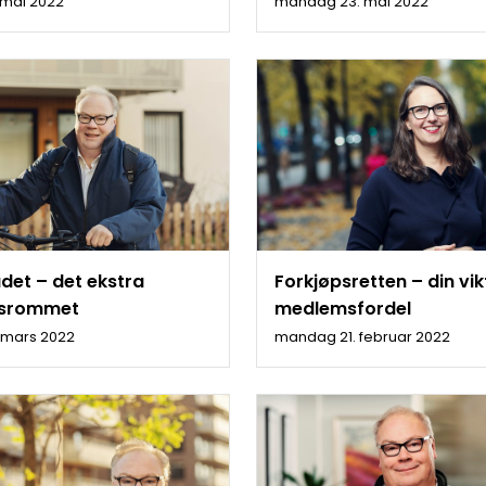
. mai 2022
mandag 23. mai 2022
et – det ekstra
Forkjøpsretten – din vik
dsrommet
medlemsfordel
 mars 2022
mandag 21. februar 2022