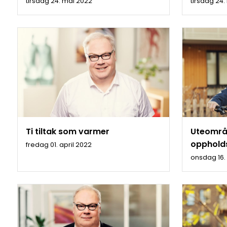
tirsdag 24. mai 2022
tirsdag 24
Ti tiltak som varmer
Uteområd
opphol
fredag 01. april 2022
onsdag 16.