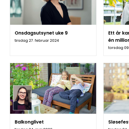
Onsdagsutsynet uke 9
Ett år k
én millio
tirsdag 27. februar 2024
torsdag 09
Balkonglivet
Sløsefes