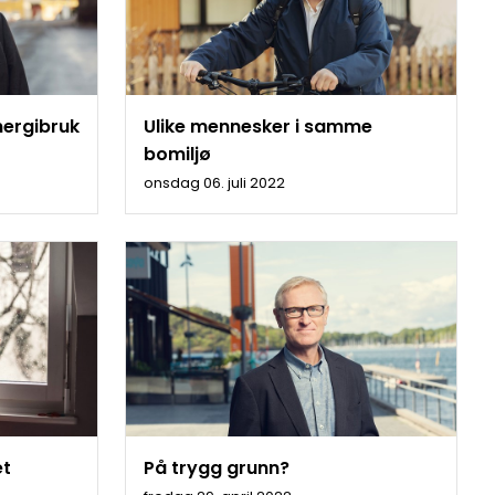
nergibruk
Ulike mennesker i samme
bomiljø
onsdag 06. juli 2022
et
På trygg grunn?