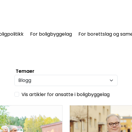
oligpolitikk
For boligbyggelag
For borettslag og same
Temaer
Vis artikler for ansatte i boligbyggelag