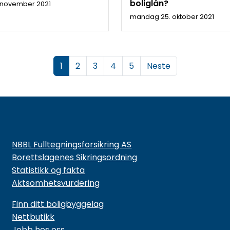
boliglån?
. november 2021
mandag 25. oktober 2021
(
1
2
3
4
5
Neste
c
u
r
r
e
n
NBBL Fulltegningsforsikring AS
t
Borettslagenes Sikringsordning
)
Statistikk og fakta
Aktsomhetsvurdering
Finn ditt boligbyggelag
Nettbutikk
Jobb hos oss