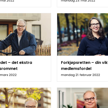
. mai 2022
mandag 23. mai 2022
et – det ekstra
Forkjøpsretten – din vik
dsrommet
medlemsfordel
 mars 2022
mandag 21. februar 2022