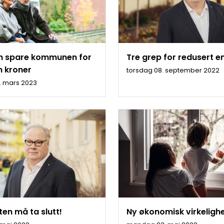
an spare kommunen for
Tre grep for redusert e
n kroner
torsdag 08. september 2022
. mars 2023
ten må ta slutt!
Ny økonomisk virkeligh