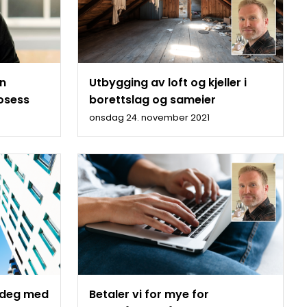
en
Utbygging av loft og kjeller i
rosess
borettslag og sameier
onsdag 24. november 2021
r deg med
Betaler vi for mye for