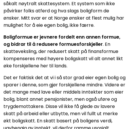
såkalt nøytralt skattesystem. Et system som ikke
påvirker folks atferd og hva slags boligform de
ønsker. Mitt svar er at Norge ønsker at flest mulig har
mulighet for å eie egen bolig, ikke færre.
Boligformue er jevnere fordelt enn annen formue,
og bidrar til å redusere formuesforskjeller
. En
skatteveksling, der redusert skatt på finansformue
kompenseres med høyere boligskatt vil alt annet likt
øke forskjellene her til lands.
Det er faktisk det at vi i så stor grad eier egen bolig og
sparer i denne, som gjør forskjellene mindre. Videre er
det mange med lave eller middels inntekter som eier
bolig, blant annet pensjonister, men også uføre og
trygdemottakere. Disse vil ikke få glede av lavere
skatt på arbeid eller utbytte, men vil fullt ut merke
økt boligskatt. En skatt basert på boligens verdi,
uavhengig av inntekt, vil derfor ramme usosialt.