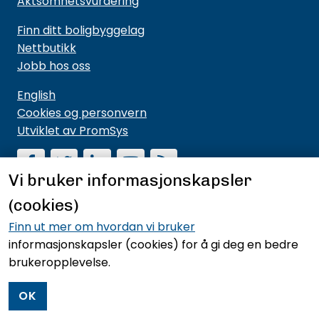
Aktsomhetsvurdering
Finn ditt boligbyggelag
Nettbutikk
Jobb hos oss
English
Cookies og personvern
Utviklet av PromSys
Vi bruker informasjonskapsler
(cookies)
Motta nyhetsbrev fra NBBL
Hold deg oppdatert på hva vi driver med og hva vi
Finn ut mer om hvordan vi bruker
mener noe om.
informasjonskapsler (cookies)
for å gi deg en bedre
brukeropplevelse.
Meld deg på nyhetsbrevet
OK