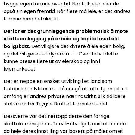
bygge egen formue over tid. Når folk eier, eier de
også sin egen fremtid. Når flere må leie, er det andres
formue man betaler til.
Derfor er det grunnleggende problematisk å møte
skatteomlegging på arbeid og kapital med økt
boligskatt.
Det vil gjøre det dyrere å eie egen bolig,
og det vil gjøre det dyrere å bo. Over tid vil dette
kunne presse flere ut av eierskap og inn i
leiemarkedet.
Det er neppe en ønsket utvikling i et land som
historisk har lykkes med å unngå at folks hjem i stort
omfang er andres private næringsdrift, slik tidligere
statsminister Trygve Bratteli formulerte det.
Dessverre var det nettopp dette den forrige
skattekommisjonen,
Torvik-utvalget, ønsket å endre
da hele deres innstilling var basert på målet om et