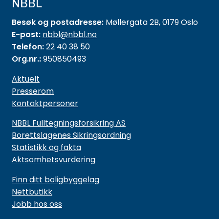
NBBL
Besøk og postadresse:
Møllergata 2B, 0179 Oslo
E-post:
nbbl@nbbl.no
Telefon:
22 40 38 50
Org.nr.:
950850493
Aktuelt
Presserom
Kontaktpersoner
NBBL Fulltegningsforsikring AS
Borettslagenes Sikringsordning
Statistikk og fakta
Aktsomhetsvurdering
Finn ditt boligbyggelag
Nettbutikk
Jobb hos oss