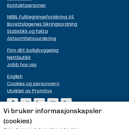
Kontaktpersoner
NBBL Fulltegningsforsikring AS
Borettslagenes Sikringsordning
Statistikk og fakta
Aktsomhetsvurdering
Finn ditt boligbyggelag
Nettbutikk
Jobb hos oss
English
Cookies og personvern
Utviklet av PromSys
Vi bruker informasjonskapsler
(cookies)
Motta nyhetsbrev fra NBBL