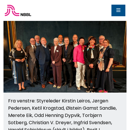
Fra venstre: Styreleder Kirstin Leiros, Jørgen
Pedersen, Ketil Krogstad, Øistein Gamst Sandlie,
Merete Eik, Odd Henning Dypvik, Torbjørn
Sotberg, Christian V. Dreyer, Ingfrid Svendsen,
Harald Schjelderup (skjult i bildet), Berit I.