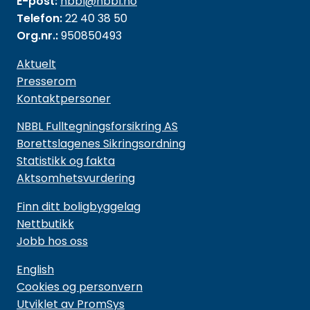
E-post:
nbbl@nbbl.no
Telefon:
22 40 38 50
Org.nr.:
950850493
Aktuelt
Presserom
Kontaktpersoner
NBBL Fulltegningsforsikring AS
Borettslagenes Sikringsordning
Statistikk og fakta
Aktsomhetsvurdering
Finn ditt boligbyggelag
Nettbutikk
Jobb hos oss
English
Cookies og personvern
Utviklet av PromSys