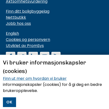
Aktsomhetsvurdering
Finn ditt boligbyggelag
Nettbutikk
Jobb hos oss
English
Cookies og personvern
Utviklet av PromSys
Vi bruker informasjonskapsler
(cookies)
Motta nyhetsbrev fra NBBL
Hold deg oppdatert på hva vi driver med og hva vi
Finn ut mer om hvordan vi bruker
mener noe om.
informasjonskapsler (cookies)
for å gi deg en bedre
brukeropplevelse.
Meld deg på nyhetsbrevet
OK