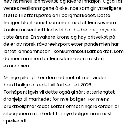
høy nominell lønnsvekst, og lavere inflasjon. Også i år
ventes reallønningene å øke, noe som gir ytterligere
støtte til etterspørselen i boligmarkedet. Dette
henger blant annet sammen med at lønnsevnen i
konkurranseutsatt industri har bedret seg mye de
siste årene. En svakere krone og høy prisvekst på
deler av norsk råvareeksport etter pandemien har
løftet lønnsomheten i konkurranseutsatt sektor, som
danner rammen for lønnsdannelsen i resten
økonomien.
Mange piler peker dermed mot at medvinden i
bruktboligmarkedet vil fortsette i 2026.
Forhåpentligvis vil dette også gi sårt etterlengtet
drahjelp til markedet for nye boliger. For mens
bruktboligmarkedet setter omsetningsrekorder, er
situasjonen i markedet for nye boliger nærmest
speilvendt.