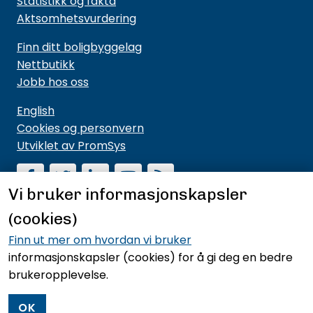
Statistikk og fakta
Aktsomhetsvurdering
Finn ditt boligbyggelag
Nettbutikk
Jobb hos oss
English
Cookies og personvern
Utviklet av PromSys
Vi bruker informasjonskapsler
(cookies)
Motta nyhetsbrev fra NBBL
Hold deg oppdatert på hva vi driver med og hva vi
Finn ut mer om hvordan vi bruker
mener noe om.
informasjonskapsler (cookies)
for å gi deg en bedre
brukeropplevelse.
Meld deg på nyhetsbrevet
OK