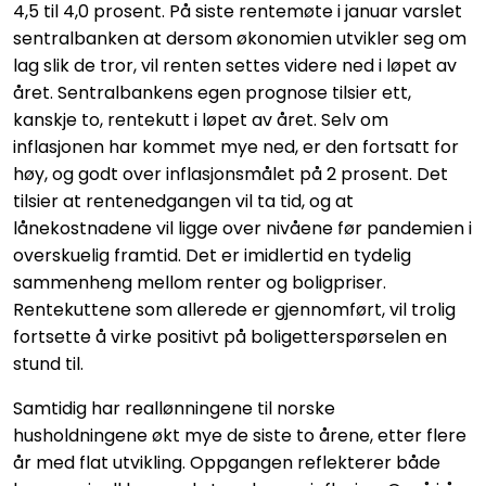
4,5 til 4,0 prosent. På siste rentemøte i januar varslet
sentralbanken at dersom økonomien utvikler seg om
lag slik de tror, vil renten settes videre ned i løpet av
året. Sentralbankens egen prognose tilsier ett,
kanskje to, rentekutt i løpet av året. Selv om
inflasjonen har kommet mye ned, er den fortsatt for
høy, og godt over inflasjonsmålet på 2 prosent. Det
tilsier at rentenedgangen vil ta tid, og at
lånekostnadene vil ligge over nivåene før pandemien i
overskuelig framtid. Det er imidlertid en tydelig
sammenheng mellom renter og boligpriser.
Rentekuttene som allerede er gjennomført, vil trolig
fortsette å virke positivt på boligetterspørselen en
stund til.
Samtidig har reallønningene til norske
husholdningene økt mye de siste to årene, etter flere
år med flat utvikling. Oppgangen reflekterer både