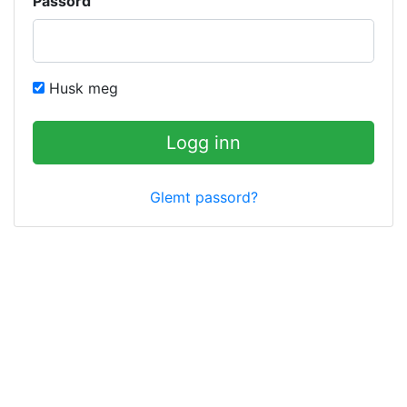
Passord
Husk meg
Logg inn
Glemt passord?