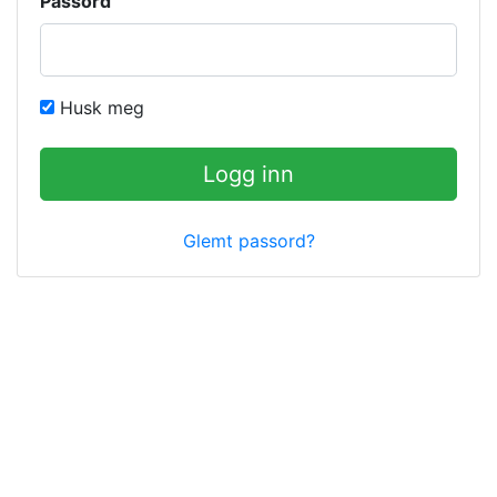
Passord
Husk meg
Logg inn
Glemt passord?