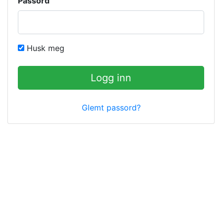
Passord
Husk meg
Logg inn
Glemt passord?