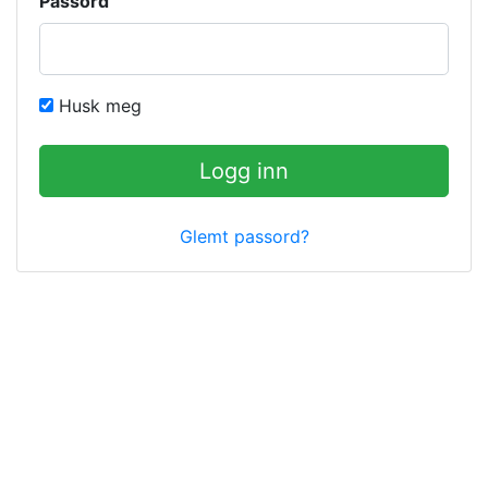
Passord
Husk meg
Logg inn
Glemt passord?