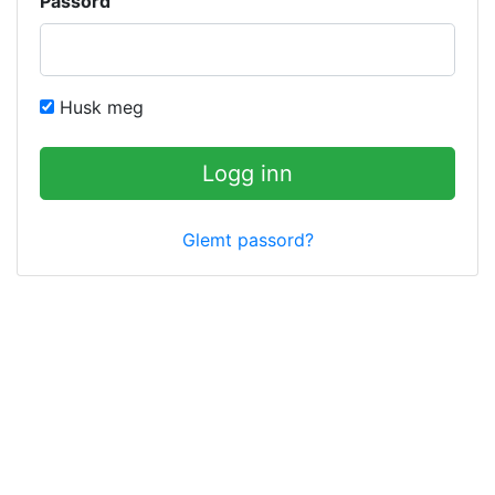
Passord
Husk meg
Logg inn
Glemt passord?